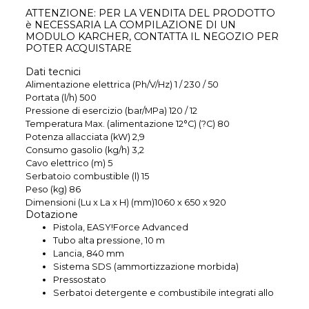
ATTENZIONE: PER LA VENDITA DEL PRODOTTO
è NECESSARIA LA COMPILAZIONE DI UN
MODULO KARCHER, CONTATTA IL NEGOZIO PER
POTER ACQUISTARE
Dati tecnici
Alimentazione elettrica (Ph/V/Hz) 1 / 230 / 50
Portata (l/h) 500
Pressione di esercizio (bar/MPa) 120 / 12
Temperatura Max. (alimentazione 12°C) (?C) 80
Potenza allacciata (kW) 2,9
Consumo gasolio (kg/h) 3,2
Cavo elettrico (m) 5
Serbatoio combustible (l) 15
Peso (kg) 86
Dimensioni (Lu x La x H) (mm)1060 x 650 x 920
Dotazione
Pistola, EASY!Force Advanced
Tubo alta pressione, 10 m
Lancia, 840 mm
Sistema SDS (ammortizzazione morbida)
Pressostato
Serbatoi detergente e combustibile integrati allo