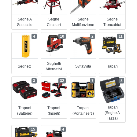
Seghe A
Seghe
Seghe
Seghe
Gattuccio
Circolari
Multifunzione
Troncatrici
4
10
2
11
Seghetti
Seghetti
Svitavvita
Trapani
Alternativi
3
32
7
8
Trapani
Trapani
Trapani
Trapani
(seghe A
(batterie)
(inserti)
(portainserti)
Tazza)
15
4