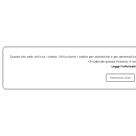
Questo sito web utilizza i cookie. Utilizziamo i cookie per statistiche e per personali
Chiudendo questa finestra, il co
Leggi l'informati
PERSONALIZZA