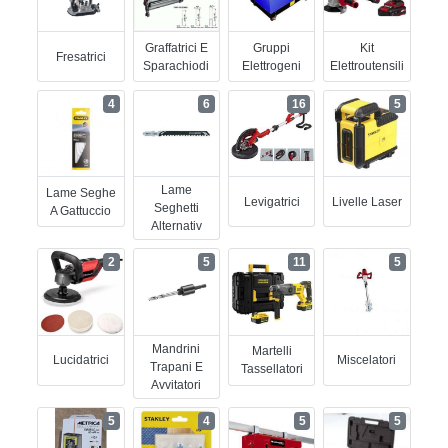
Graffatrici E
Gruppi
Kit
Fresatrici
Sparachiodi
Elettrogeni
Elettroutensili
4
6
16
5
Lame
Lame Seghe
Levigatrici
Livelle Laser
Seghetti
A Gattuccio
Alternativ
2
5
11
5
Mandrini
Martelli
Lucidatrici
Miscelatori
Trapani E
Tassellatori
Avvitatori
5
4
5
5