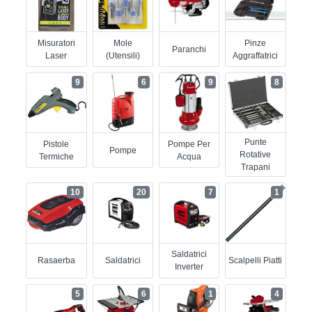
Misuratori
Mole
Pinze
Paranchi
Laser
(utensili)
Aggraffatrici
9
6
9
8
Punte
Pistole
Pompe Per
Pompe
Rotative
Termiche
Acqua
Trapani
10
20
7
1
Saldatrici
Rasaerba
Saldatrici
Scalpelli Piatti
Inverter
5
6
1
4