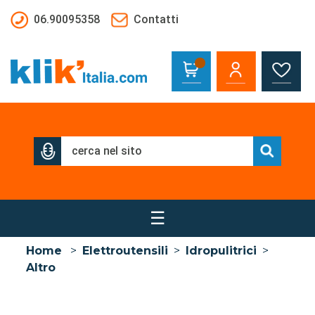
Salta al contenuto principale
06.90095358
Contatti
☰
Home
>
Elettroutensili
>
Idropulitrici
>
Altro