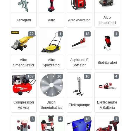
Altro
Aerografi
Altro
Altro Avvitatori
Idropulitrici
22
1
18
1
Altro
Altro
Aspiratori E
Biotrituratori
Smerigilatrici
Spazzatrici
Soffiatori
108
20
10
4
Compressori
Dischi
Elettroseghe
Elettropompe
Ad Aria
Smerigliatrice
A Batteria
3
4
18
1