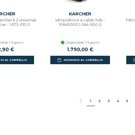
RCHER
KARCHER
ärcher k 2 universal
Idropulitrice a caldo hds -
Filt
bar - 1.673-010.0
10649000 1.064-900.0
ibile 1-3 giorni
Disponibile 1-3 giorni
2,90 €
1.790,00 €
GI AL CARRELLO
AGGIUNGI AL CARRELLO
1
2
3
4
5