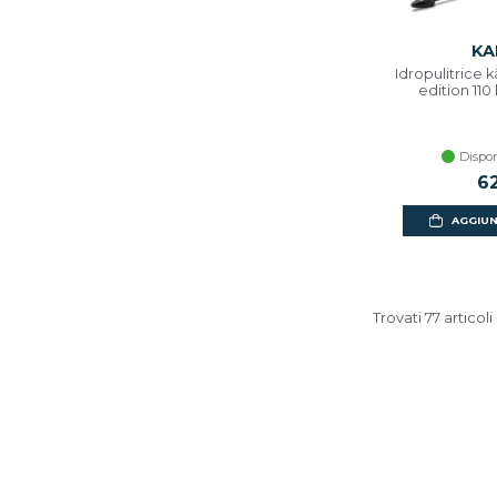
KA
Idropulitrice k
edition 110 
Dispon
6
AGGIUN
Trovati 77 articoli