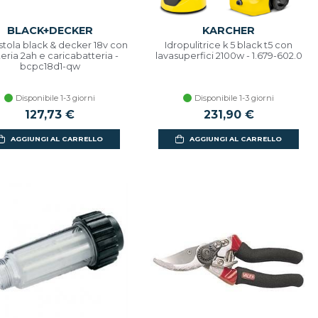
BLACK+DECKER
KARCHER
stola black & decker 18v con
Idropulitrice k 5 black t5 con
eria 2ah e caricabatteria -
lavasuperfici 2100w - 1.679-602.0
bcpc18d1-qw
Disponibile 1-3 giorni
Disponibile 1-3 giorni
127,73 €
231,90 €
AGGIUNGI AL CARRELLO
AGGIUNGI AL CARRELLO