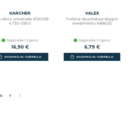
KARCHER
VALEX
ro idrico universale 4730059
Forbice da potatura doppio
4.730-059.0
rivestimento 1486032
Disponibile 1-3 giorni
Disponibile 1-3 giorni
16,90 €
6,79 €
AGGIUNGI AL CARRELLO
AGGIUNGI AL CARRELLO
6
7