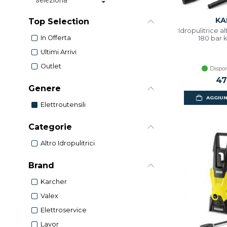
KA
Top Selection
Idropulitrice a
In Offerta
180 bar k
Ultimi Arrivi
Outlet
Dispon
47
Genere
AGGIUN
Elettroutensili
Categorie
Altro Idropulitrici
Brand
Karcher
Valex
Elettroservice
Lavor