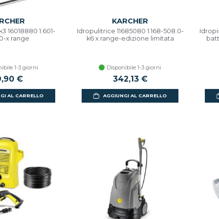
RCHER
KARCHER
 k3 16018880 1.601-
Idropulitrice 11685080 1.168-508.0-
Idropi
0-x range
k6 x range-edizione limitata
batt
ibile 1-3 giorni
Disponibile 1-3 giorni
,90 €
342,13 €
GI AL CARRELLO
AGGIUNGI AL CARRELLO