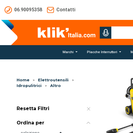
Salta al contenuto principale
06.90095358
Contatti
Marchi
Placche Interruttori
M
Home
>
Elettroutensili
>
Idropulitrici
>
Altro
Resetta Filtri
Ordina per
Ordina per