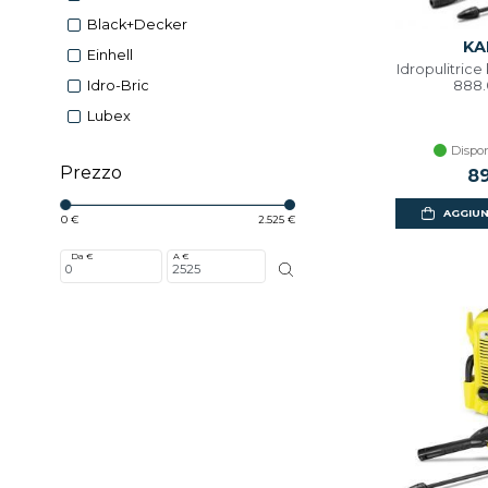
Black+decker
KA
Einhell
Idropulitrice
888.
Idro-Bric
Lubex
Dispon
Prezzo
89
AGGIUN
0 €
2.525 €
Da €
A €