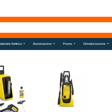
ateriale Elettrico
Illuminazione
Promo
Climatizzazione