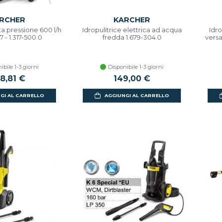
RCHER
KARCHER
lta pressione 600 l/h
Idropulitrice elettrica ad acqua
Idro
7 - 1.317-500.0
fredda 1.679-304.0
versa
ibile 1-3 giorni
Disponibile 1-3 giorni
8,81 €
149,00 €
GI AL CARRELLO
AGGIUNGI AL CARRELLO