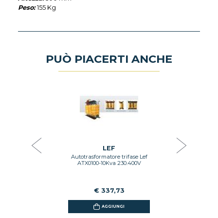
Peso:
155 Kg
PUÒ PIACERTI ANCHE
rifase Lef
Autotrasf
va
AT
3
LEF
Autotrasformatore trifase Lef
GI
ATX0100-10Kva 230.400V
€ 337,73
AGGIUNGI