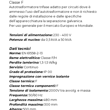
Classe F
Autotrasformatore trifase adatto per circuiti dove è
ammesso l’uso dell’autotrasformatore e non è richiesto
dalle regole di installazione e dalle specifiche
dell’apparecchiatura la separazione galvanica.
Per uso generale per il mercato Europeo e Mondiale.
Tensioni di alimentazione:
230 - 400 V
Potenza di nucleo:
da 0,5 kVA a 50 kVA
Dati tecnici
Norme:
EN 61558-2-13
Rame elettrolitico:
Classe F/H
Perdite lamierino:
1,3-1,5 W/kg
Servizio:
Continuo
Grado di protezione:
IP 00
Impregnazione con vernice isolante
Classe termica:
F
Classe termica componenti:
F
Tensione di isolamento:
2000V tra avvolg. e massa
Frequenza:
50/60 Hz
Larghezza massima:
480 mm
Profondità massima:
300 mm
Altezza:
500 mm