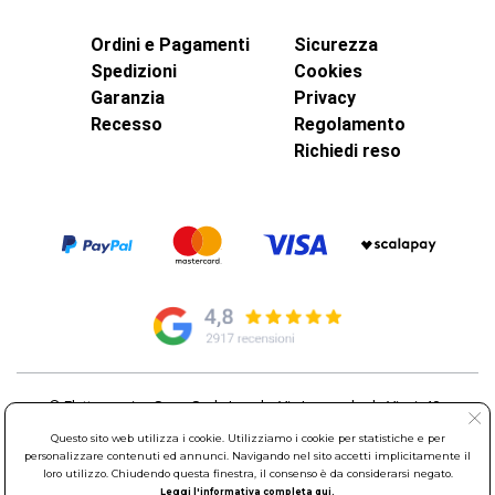
Ordini e Pagamenti
Sicurezza
Spedizioni
Cookies
Garanzia
Privacy
Recesso
Regolamento
Richiedi reso
© Elettroservice Spa - Sede Legale: Via Leonardo da Vinci, 40 -
00015 Monterotondo Scalo (RM)
Questo sito web utilizza i cookie. Utilizziamo i cookie per statistiche e per
Partita Iva: 01586761007 - Codice Fiscale: 06634500588 Capitale
personalizzare contenuti ed annunci. Navigando nel sito accetti implicitamente il
Sociale 1.600.000,00 Euro i.v. Iscritto al Registro delle Imprese di
loro utilizzo. Chiudendo questa finestra, il consenso è da considerarsi negato.
Roma REA: RM-535144
Leggi l'informativa completa qui.