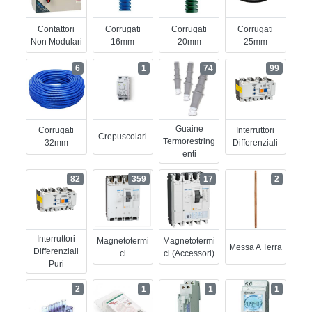
Contattori
Corrugati
Corrugati
Corrugati
Non Modulari
16mm
20mm
25mm
6
1
74
99
Guaine
Corrugati
Interruttori
Crepuscolari
Termorestring
32mm
Differenziali
Enti
82
359
17
2
Interruttori
Magnetotermi
Magnetotermi
Messa A Terra
Differenziali
Ci
Ci (accessori)
Puri
2
1
1
1