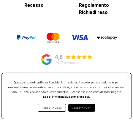
Recesso
Regolamento
Richiedi reso
© Elettroservice Spa - Sede Legale: Via Leonardo da Vinci, 40 -
Questo sito web utilizza i cookie. Utilizziamo i cookie per statistiche e per
00015 Monterotondo Scalo (RM)
personalizzare contenuti ed annunci. Navigando nel sito accetti implicitamente il
Partita Iva: 01586761007 - Codice Fiscale: 06634500588 Capitale
loro utilizzo. Chiudendo questa finestra, il consenso è da considerarsi negato.
Leggi l'informativa completa qui.
Sociale 1.600.000,00 Euro i.v. Iscritto al Registro delle Imprese di
Roma REA: RM-535144
PERSONALIZZA
ACCETTA TUTTI
Sede Operativa: Via Leonardo da Vinci, 40 - 00015 Monterotondo
Scalo (RM) - Telefono:
06.90095358