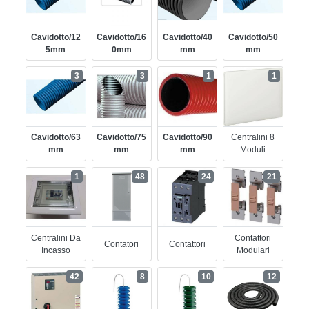
Cavidotto/12
Cavidotto/16
Cavidotto/40
Cavidotto/50
5mm
0mm
Mm
Mm
3
3
1
1
Cavidotto/63
Cavidotto/75
Cavidotto/90
Centralini 8
Mm
Mm
Mm
Moduli
1
48
24
21
Centralini Da
Contattori
Contatori
Contattori
Incasso
Modulari
42
8
10
12