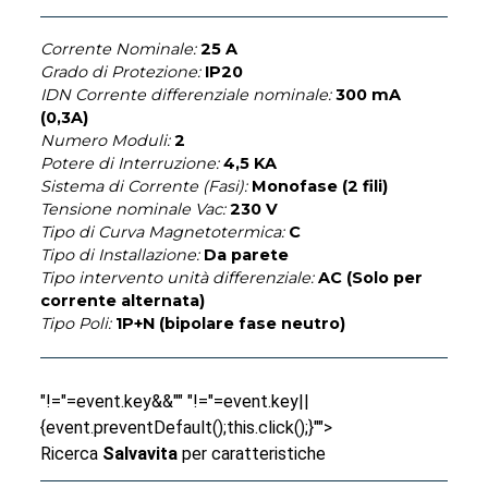
Corrente Nominale:
25 A
Grado di Protezione:
IP20
IDN Corrente differenziale nominale:
300 mA
(0,3A)
Numero Moduli:
2
Potere di Interruzione:
4,5 KA
Sistema di Corrente (Fasi):
Monofase (2 fili)
Tensione nominale Vac:
230 V
Tipo di Curva Magnetotermica:
C
Tipo di Installazione:
Da parete
Tipo intervento unità differenziale:
AC (Solo per
corrente alternata)
Tipo Poli:
1P+N (bipolare fase neutro)
"!="=event.key&&"" "!="=event.key||
{event.preventDefault();this.click();}"">
Ricerca
Salvavita
per caratteristiche