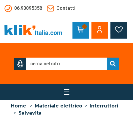
Salta al contenuto principale
06.90095358
Contatti
☰
Home
>
Materiale elettrico
>
Interruttori
>
Salvavita