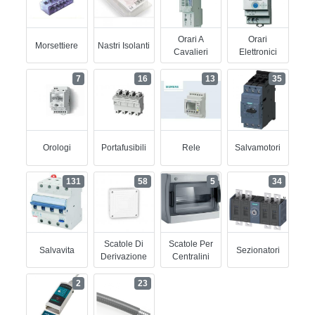
Orari A
Orari
Morsettiere
Nastri Isolanti
Cavalieri
Elettronici
7
16
13
35
Orologi
Portafusibili
Rele
Salvamotori
131
58
5
34
Scatole Di
Scatole Per
Salvavita
Sezionatori
Derivazione
Centralini
2
23