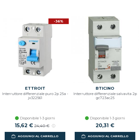
-36%
ETTROIT
BTICINO
Interruttore differenziale puro 2p 25a -
Interruttore differenziale salvavita 2p
jx322561
gc723ac25
Disponibile 1-3 giorni
Disponibile 1-3 giorni
15,62 €
20,31 €
24,40 €
AGGIUNGI AL CARRELLO
AGGIUNGI AL CARRELLO