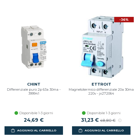
-36%
CHINT
ETTROIT
Differenziale puro 2p 63a 30ma -
Magnetotermico differenziale 20a 30ma
399941
220v - jx272064
Disponibile 1-3 giorni
Disponibile 1-3 giorni
24,69 €
31,23 €
48,80 €
AGGIUNGI AL CARRELLO
AGGIUNGI AL CARRELLO