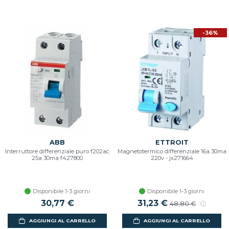
-36%
ABB
ETTROIT
Interruttore differenziale puro f202ac
Magnetotermico differenziale 16a 30ma
25a 30ma f427800
220v - jx271664
Disponibile 1-3 giorni
Disponibile 1-3 giorni
30,77 €
31,23 €
48,80 €
AGGIUNGI AL CARRELLO
AGGIUNGI AL CARRELLO