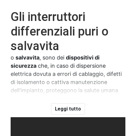
Gli interruttori
differenziali puri o
salvavita
o
salvavita
, sono dei
dispositivi di
sicurezza
che, in caso di dispersione
elettrica dovuta a errori di cablaggio, difetti
di isolamento o cattiva manutenzione
dell'impianto, proteggono la salute umana
interrompendo in modo rapido e sicuro il
flusso di corrente nel circuito elettrico. I
Leggi tutto
differenziali puri
non offrono protezione contro i rischi di
sovraccarico
o
cortocircuito
, funzione