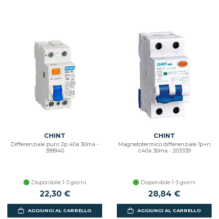
CHINT
CHINT
Differenziale puro 2p 40a 30ma -
Magnetotermico differenziale 1p+n
399940
c40a 30ma - 203339
Disponibile 1-3 giorni
Disponibile 1-3 giorni
22,30 €
28,84 €
AGGIUNGI AL CARRELLO
AGGIUNGI AL CARRELLO