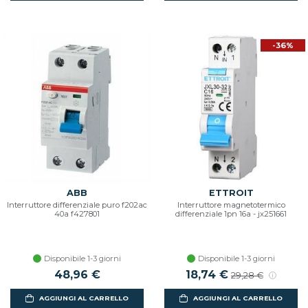
-36%
ABB
ETTROIT
Interruttore differenziale puro f202ac
Interruttore magnetotermico
40a f427801
differenziale 1pn 16a - jx251661
Disponibile 1-3 giorni
Disponibile 1-3 giorni
48,96 €
18,74 €
29,28 €
AGGIUNGI AL CARRELLO
AGGIUNGI AL CARRELLO