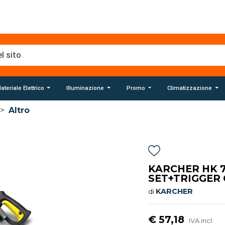
ateriale Elettrico
Illuminazione
Promo
Climatizzazione
>
Altro
KARCHER HK 7
SET+TRIGGER G
KARCHER
di
€ 57,18
IVA incl.