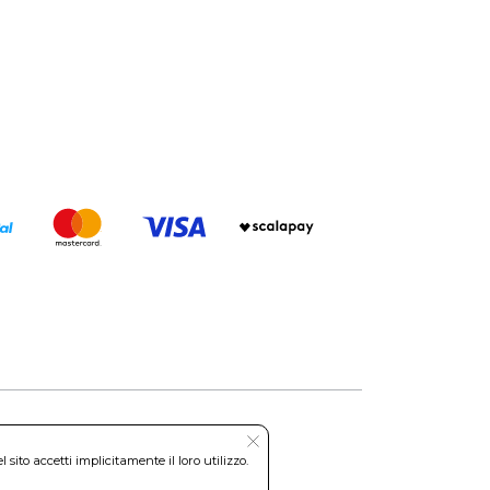
ito accetti implicitamente il loro utilizzo.
Roma REA: RM-535144