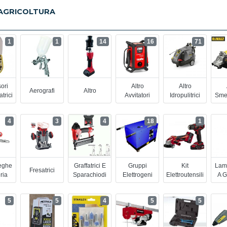
 AGRICOLTURA
1
1
14
16
71
ori
Altro
Altro
Aerografi
Altro
trici
Avvitatori
Idropulitrici
Smer
4
3
4
18
1
seghe
Graffatrici E
Gruppi
Kit
Lam
Fresatrici
ria
Sparachiodi
Elettrogeni
Elettroutensili
A G
5
5
4
5
5