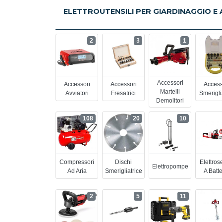
ELETTROUTENSILI PER GIARDINAGGIO E
2
3
1
Accessori
Accessori
Accessori
Access
Martelli
Avviatori
Fresatrici
Smeriglia
Demolitori
108
20
10
Compressori
Dischi
Elettro
Elettropompe
Ad Aria
Smerigliatrice
A Batte
2
5
11