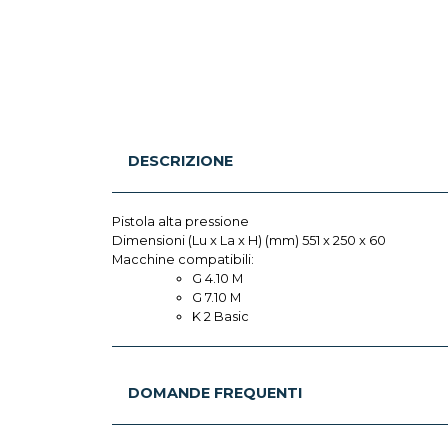
DESCRIZIONE
Pistola alta pressione
Dimensioni (Lu x La x H) (mm) 551 x 250 x 60
Macchine compatibili:
G 4.10 M
G 7.10 M
K 2 Basic
DOMANDE FREQUENTI