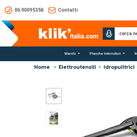
Salta al contenuto principale
06.90095358
Contatti
Marchi
Placche Interruttori
M
Home
>
Elettroutensili
>
Idropulitrici