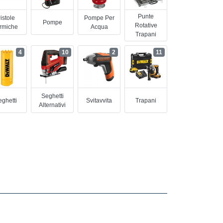
Punte
istole
Pompe Per
Pompe
Rotative
rmiche
Acqua
Trapani
4
10
2
11
Seghetti
ghetti
Svitavvita
Trapani
Alternativi