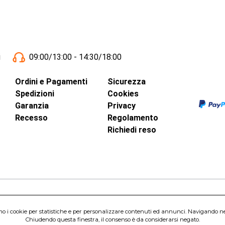
i
09:00/13:00 - 14:30/18:00
Ordini e Pagamenti
Sicurezza
Spedizioni
Cookies
Garanzia
Privacy
Recesso
Regolamento
Richiedi reso
inci, 40 - 00015 Monterotondo Scalo (RM)
amo i cookie per statistiche e per personalizzare contenuti ed annunci. Navigando nel s
Capitale Sociale 1.600.000,00 Euro i.v. Iscritto al Registro delle Imprese di 
Chiudendo questa finestra, il consenso è da considerarsi negato.
nterotondo Scalo (RM) - Telefono:
06.90095358