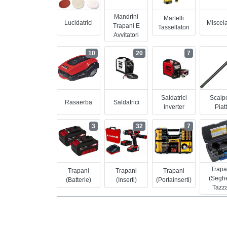
Mandrini
Martelli
Lucidatrici
Miscela
Trapani E
Tassellatori
Avvitatori
10
20
7
Saldatrici
Scalpe
Rasaerba
Saldatrici
Inverter
Piatt
3
32
7
Trapa
Trapani
Trapani
Trapani
(segh
(batterie)
(inserti)
(portainserti)
Tazz