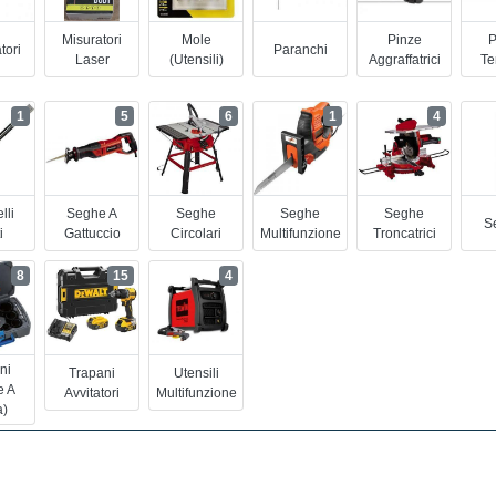
Misuratori
Mole
Pinze
P
tori
Paranchi
Laser
(utensili)
Aggraffatrici
Te
1
5
6
1
4
lli
Seghe A
Seghe
Seghe
Seghe
Se
i
Gattuccio
Circolari
Multifunzione
Troncatrici
8
15
4
ni
Trapani
Utensili
e A
Avvitatori
Multifunzione
a)