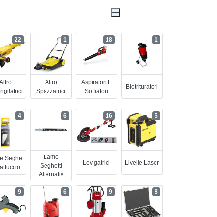
22
1
18
1
Altro
Altro
Aspiratori E
Biotrituratori
igilatrici
Spazzatrici
Soffiatori
4
6
16
5
Lame
e Seghe
Levigatrici
Livelle Laser
Seghetti
attuccio
Alternativ
9
6
9
8