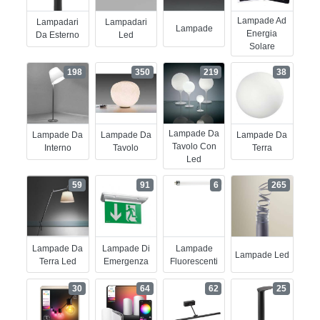
Lampade Ad
Lampadari
Lampadari
Lampade
Energia
Da Esterno
Led
Solare
198
350
219
38
Lampade Da
Lampade Da
Lampade Da
Lampade Da
Tavolo Con
Interno
Tavolo
Terra
Led
59
91
6
265
Lampade Da
Lampade Di
Lampade
Lampade Led
Terra Led
Emergenza
Fluorescenti
30
64
62
25