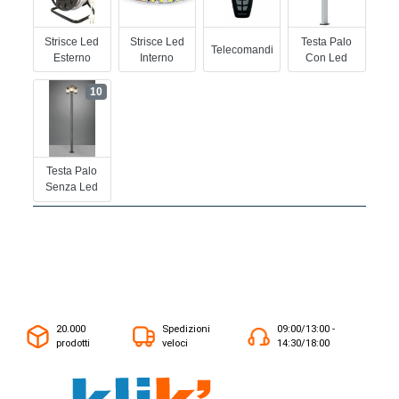
Strisce Led
Strisce Led
Testa Palo
Telecomandi
Esterno
Interno
Con Led
10
Testa Palo
Senza Led
20.000
Spedizioni
09:00/13:00 -
prodotti
veloci
14:30/18:00