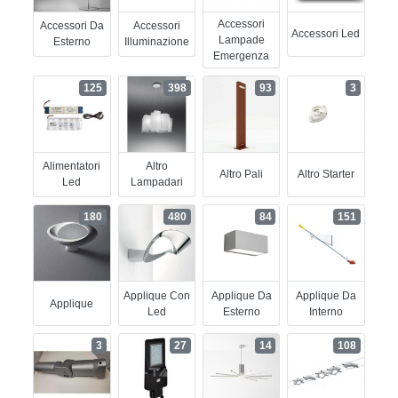
Accessori
Accessori Da
Accessori
Accessori Led
Lampade
Esterno
Illuminazione
Emergenza
125
398
93
3
Alimentatori
Altro
Altro Pali
Altro Starter
Led
Lampadari
180
480
84
151
Applique Con
Applique Da
Applique Da
Applique
Led
Esterno
Interno
3
27
14
108