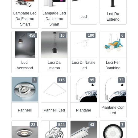
Lampade Led
Lampade Led
Led Da
Led
Da Esterno
Da Interno
Esterno
Smart
Smart
450
10
180
6
Luci
Luci Da
Luci Di Natale
Luci Per
Accessori
Interno
Led
Bambino
3
115
95
73
Piantane Con
Pannelli
Pannelli Led
Piantane
Led
23
544
43
7