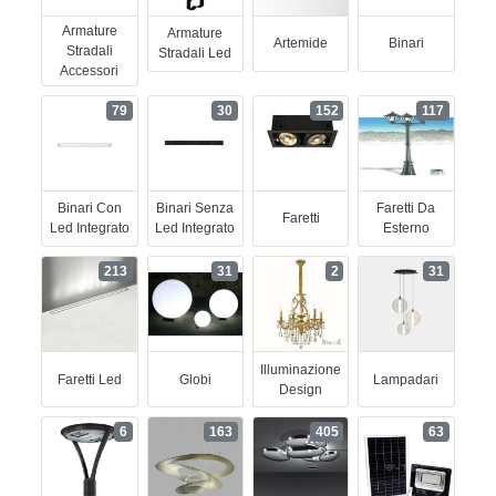
Armature
Armature
Artemide
Binari
Stradali
Stradali Led
Accessori
79
30
152
117
Binari Con
Binari Senza
Faretti Da
Faretti
Led Integrato
Led Integrato
Esterno
213
31
2
31
Illuminazione
Faretti Led
Globi
Lampadari
Design
6
163
405
63