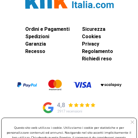
Ordini e Pagamenti
Sicurezza
Spedizioni
Cookies
Garanzia
Privacy
Recesso
Regolamento
Richiedi reso
Questo sito web utilizza i cookie. Utilizziamo i cookie per statistiche e per
© Elettroservice Spa - Sede Legale: Via Leonardo da Vinci, 40 -
personalizzare contenuti ed annunci. Navigando nel sito accetti implicitamente il
00015 Monterotondo Scalo (RM)
loro utilizzo. Chiudendo questa finestra, il consenso è da considerarsi negato.