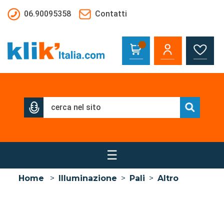
Salta al contenuto principale
06.90095358
Contatti
☰
Home
>
Illuminazione
>
Pali
>
Altro