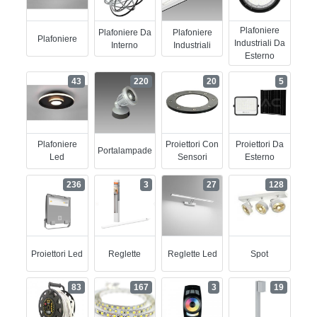
Plafoniere
Plafoniere Da
Plafoniere
Plafoniere
Industriali Da
Interno
Industriali
Esterno
43
220
20
5
Plafoniere
Proiettori Con
Proiettori Da
Portalampade
Led
Sensori
Esterno
236
3
27
128
Proiettori Led
Reglette
Reglette Led
Spot
83
167
3
19