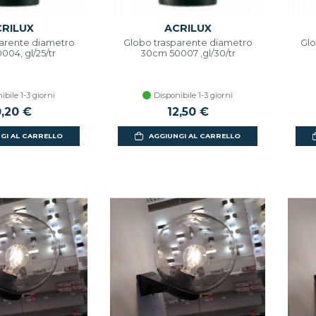
RILUX
ACRILUX
arente diametro
Globo trasparente diametro
Glo
004, gl/25/tr
30cm 50007 ,gl/30/tr
ibile 1-3 giorni
Disponibile 1-3 giorni
0,20 €
12,50 €
GI AL CARRELLO
AGGIUNGI AL CARRELLO