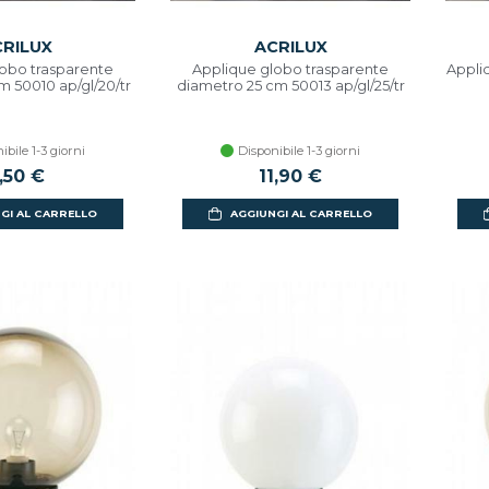
RILUX
ACRILUX
lobo trasparente
Applique globo trasparente
Appli
 50010 ap/gl/20/tr
diametro 25 cm 50013 ap/gl/25/tr
ibile 1-3 giorni
Disponibile 1-3 giorni
,50 €
11,90 €
GI AL CARRELLO
AGGIUNGI AL CARRELLO