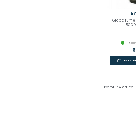
AC
Globo fume'
50003
Dispon
6
AGGIUN
Trovati 34 articoli