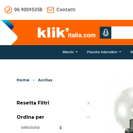
Salta al contenuto principale
06.90095358
Contatti
Marchi
Placche Interruttori
M
Home
>
Acrilux
Resetta Filtri
Ordina per
Ordina per