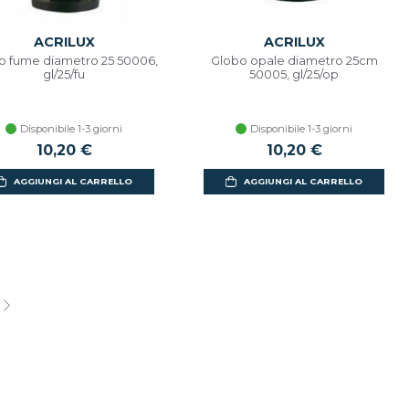
ACRILUX
ACRILUX
o fume diametro 25 50006,
Globo opale diametro 25cm
gl/25/fu
50005, gl/25/op
Disponibile 1-3 giorni
Disponibile 1-3 giorni
10,20 €
10,20 €
AGGIUNGI AL CARRELLO
AGGIUNGI AL CARRELLO