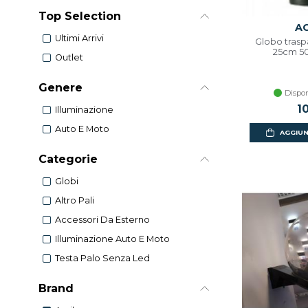
Top Selection
AC
Ultimi Arrivi
Globo trasp
25cm 50
Outlet
Genere
Dispon
1
Illuminazione
Auto E Moto
AGGIUN
Categorie
Globi
Altro Pali
Accessori Da Esterno
Illuminazione Auto E Moto
Testa Palo Senza Led
Brand