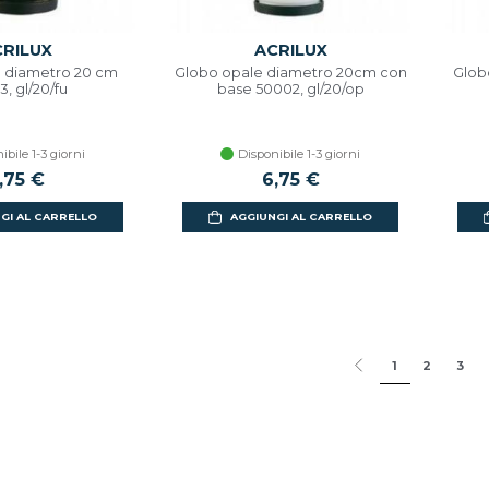
RILUX
ACRILUX
 diametro 20 cm
Globo opale diametro 20cm con
Glob
, gl/20/fu
base 50002, gl/20/op
ibile 1-3 giorni
Disponibile 1-3 giorni
,75 €
6,75 €
GI AL CARRELLO
AGGIUNGI AL CARRELLO
1
2
3