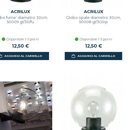
ACRILUX
ACRILUX
bo fume' diametro 30cm
Globo opale diametro 30cm,
50009 gl/30/fu
50008 gl/30/op
Disponibile 1-3 giorni
Disponibile 1-3 giorni
12,50 €
12,50 €
AGGIUNGI AL CARRELLO
AGGIUNGI AL CARRELLO