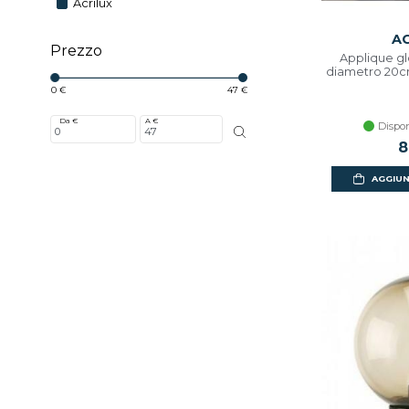
Acrilux
AC
Prezzo
Applique g
diametro 20cm
0 €
47 €
Da €
A €
Dispon
8
AGGIUN