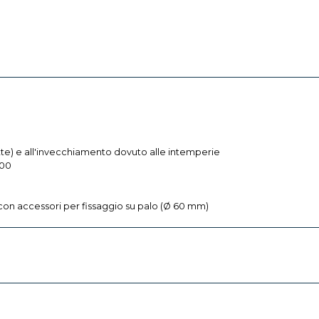
lette) e all'invecchiamento dovuto alle intemperie
100
on accessori per fissaggio su palo (Ø 60 mm)