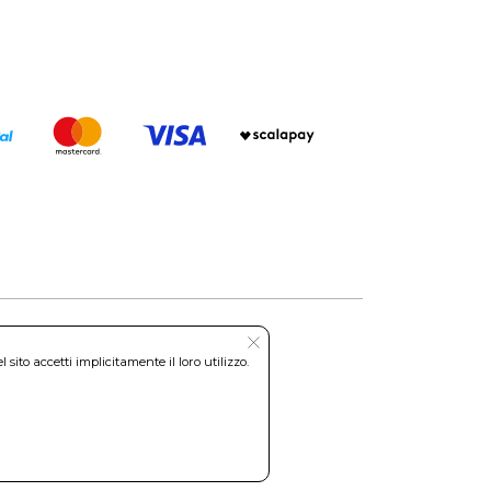
ito accetti implicitamente il loro utilizzo.
Roma REA: RM-535144