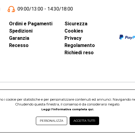
i
09:00/13:00 - 14:30/18:00
Ordini e Pagamenti
Sicurezza
Spedizioni
Cookies
Garanzia
Privacy
Recesso
Regolamento
Richiedi reso
inci, 40 - 00015 Monterotondo Scalo (RM)
amo i cookie per statistiche e per personalizzare contenuti ed annunci. Navigando nel s
Capitale Sociale 1.600.000,00 Euro i.v. Iscritto al Registro delle Imprese di 
Chiudendo questa finestra, il consenso è da considerarsi negato.
nterotondo Scalo (RM) - Telefono:
06.90095358
Leggi l'informativa completa qui.
PERSONALIZZA
ACCETTA TUTTI