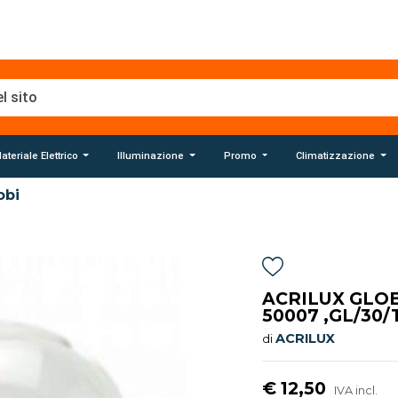
ateriale Elettrico
Illuminazione
Promo
Climatizzazione
obi
ACRILUX GLO
50007 ,GL/30/
ACRILUX
di
€ 12,50
IVA incl.