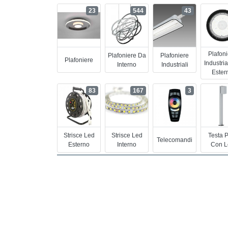
23
544
43
Plafon
Plafoniere Da
Plafoniere
Plafoniere
Industria
Interno
Industriali
Ester
83
167
3
Strisce Led
Strisce Led
Testa 
Telecomandi
Esterno
Interno
Con L