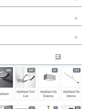
180
480
84
151
Applique Con
Applique Da
Applique Da
plique
Led
Esterno
Interno
213
31
2
31