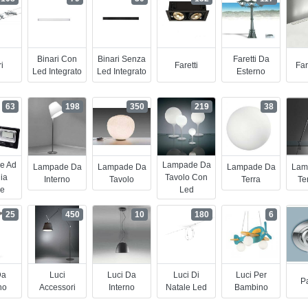
Binari Con
Binari Senza
Faretti Da
i
Faretti
Far
Led Integrato
Led Integrato
Esterno
63
198
350
219
38
e Ad
Lampade Da
Lampade Da
Lampade Da
Lampade Da
Lam
ia
Tavolo Con
Interno
Tavolo
Terra
Te
re
Led
25
450
10
180
6
Da
Luci
Luci Da
Luci Di
Luci Per
Pa
no
Accessori
Interno
Natale Led
Bambino