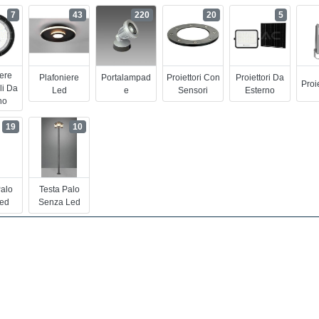
7
43
220
20
5
iere
Plafoniere
Portalampad
Proiettori Con
Proiettori Da
Proi
li Da
Led
E
Sensori
Esterno
no
19
10
Palo
Testa Palo
ed
Senza Led