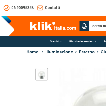
Salta al contenuto principale
06.90095358
Contatti
Marchi
Placche Interruttori
M
Home
>
Illuminazione
>
Esterno
>
Gl