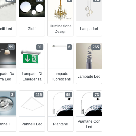
Illuminazione
etti Led
Globi
Lampadari
Design
59
91
6
265
pade Da
Lampade Di
Lampade
Lampade Led
rra Led
Emergenza
Fluorescenti
3
115
95
73
Piantane Con
nnelli
Pannelli Led
Piantane
Led