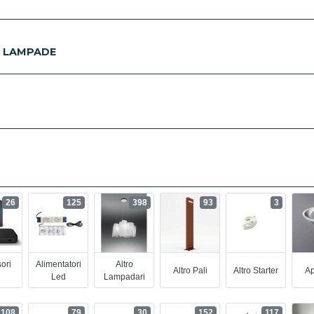
E LAMPADE
26
125
398
93
3
ori
Alimentatori
Altro
Altro Pali
Altro Starter
Ap
Led
Lampadari
108
79
30
152
117