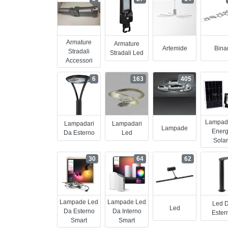
Armature
Armature
Artemide
Binar
Stradali
Stradali Led
Accessori
6
163
405
Lampad
Lampadari
Lampadari
Lampade
Energ
Da Esterno
Led
Sola
30
64
62
Lampade Led
Lampade Led
Led 
Led
Da Esterno
Da Interno
Ester
Smart
Smart