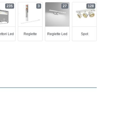
235
3
27
128
ettori Led
Reglette
Reglette Led
Spot