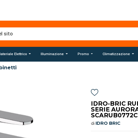
ateriale Elettrico
Illuminazione
Promo
Climatizzazione
binetti
IDRO-BRIC R
SERIE AUROR
SCARUB0772
IDRO BRIC
di