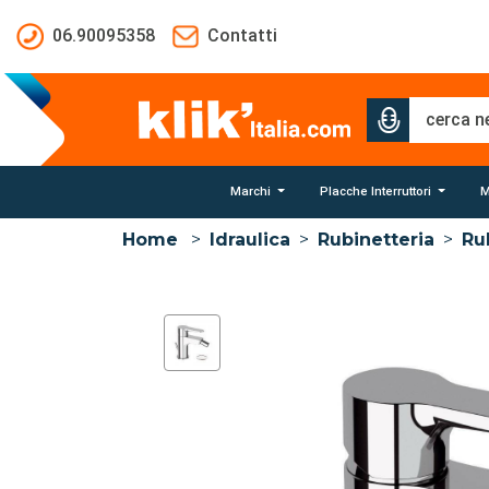
Salta al contenuto principale
06.90095358
Contatti
Marchi
Placche Interruttori
M
Home
>
Idraulica
>
Rubinetteria
>
Ru