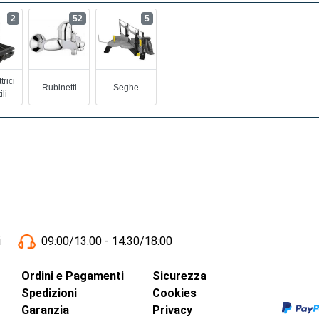
2
52
5
trici
Rubinetti
Seghe
ili
i
09:00/13:00 - 14:30/18:00
Ordini e Pagamenti
Sicurezza
Spedizioni
Cookies
Garanzia
Privacy