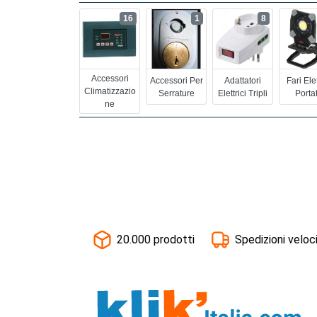
16
1
8
Accessori
Accessori Per
Adattatori
Fari Elet
Climatizzazio
Serrature
Elettrici Tripli
Portat
Ne
20.000 prodotti
Spedizioni veloc