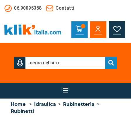
Salta al contenuto principale
06.90095358
Contatti
☰
Home
>
Idraulica
>
Rubinetteria
>
Rubinetti