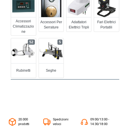
Accessori
Accessori Per
Adattatori
Fari Elettrici
Climatizzazio
Serrature
Elettrici Tripli
Portatili
Ne
52
5
Rubinetti
Seghe
20.000
Spedizioni
09:00/13:00 -
prodotti
veloci
14:30/18:00