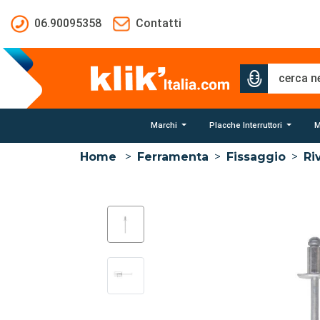
Salta al contenuto principale
06.90095358
Contatti
Marchi
Placche Interruttori
M
Home
>
Ferramenta
>
Fissaggio
>
Ri