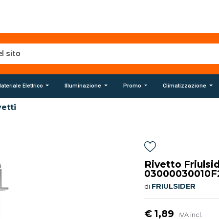
ateriale Elettrico
Illuminazione
Promo
Climatizzazione
vetti
Rivetto Friulsi
03000030010F
FRIULSIDER
di
€ 1,89
IVA incl.