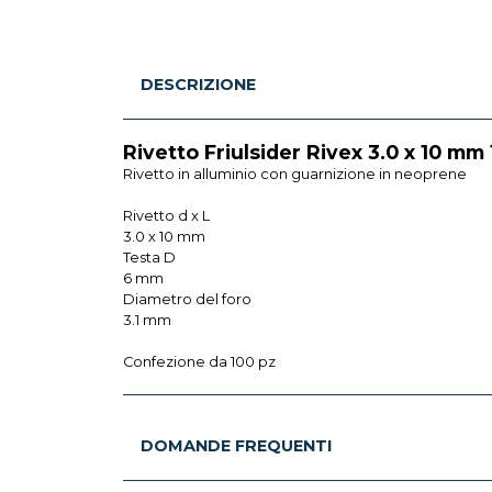
DESCRIZIONE
Rivetto Friulsider Rivex 3.0 x 10 m
Rivetto in alluminio con guarnizione in neoprene
Rivetto d x L
3.0 x 10 mm
Testa D
6 mm
Diametro del foro
3.1 mm
Confezione da 100 pz
DOMANDE FREQUENTI