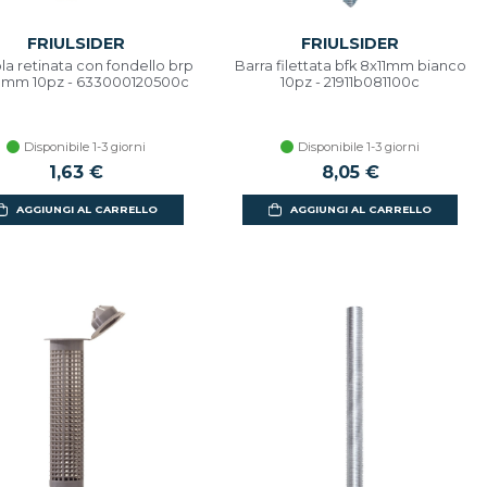
FRIULSIDER
FRIULSIDER
la retinata con fondello brp
Barra filettata bfk 8x11mm bianco
0mm 10pz - 633000120500c
10pz - 21911b081100c
Disponibile 1-3 giorni
Disponibile 1-3 giorni
1,63 €
8,05 €
AGGIUNGI AL CARRELLO
AGGIUNGI AL CARRELLO