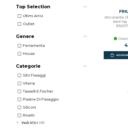
Top Selection
FRI
Ultimi Arrivi
Ancorante c
kem hp 
Outlet
9500
Genere
Dispon
4
Ferramenta
House
AGGIUN
Categorie
Sltri Fissaggi
Viteria
Tasselli E Fischer
Piastre Di Fissaggio
Siliconi
Rivetti
Vedi Altri
(24)