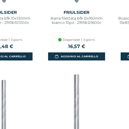
ULSIDER
FRIULSIDER
tata bfk 10x130mm
Barra filettata bfk 12x160mm
Busso
 - 21911b101300c
bianco 10pz - 21911b121600c
15x8
ibile 1-3 giorni
Disponibile 1-3 giorni
0,48 €
16,57 €
GI AL CARRELLO
AGGIUNGI AL CARRELLO