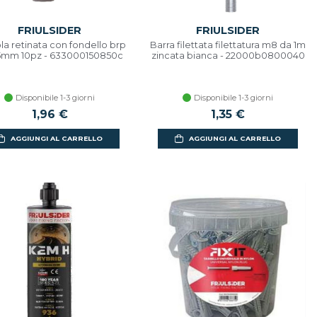
FRIULSIDER
FRIULSIDER
la retinata con fondello brp
Barra filettata filettatura m8 da 1m
5mm 10pz - 633000150850c
zincata bianca - 22000b0800040
Disponibile 1-3 giorni
Disponibile 1-3 giorni
1,96 €
1,35 €
AGGIUNGI AL CARRELLO
AGGIUNGI AL CARRELLO