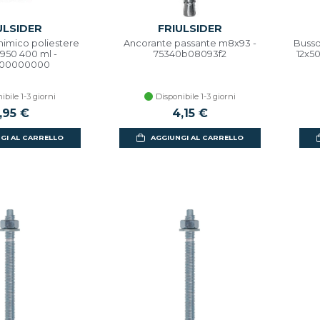
ULSIDER
FRIULSIDER
himico poliestere
Ancorante passante m8x93 -
Busso
950 400 ml -
75340b08093f2
12x5
700000000
ibile 1-3 giorni
Disponibile 1-3 giorni
,95 €
4,15 €
GI AL CARRELLO
AGGIUNGI AL CARRELLO