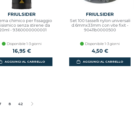
FRIULSIDER
FRIULSIDER
ema chimico per fissaggio
Set 100 tasselli nylon universali
isismico senza stirene da
d.6mmx33mm con vite fixit -
20ml - 9360000000001
90411b0000500
Disponibile 1-3 giorni
Disponibile 1-3 giorni
16,95 €
4,50 €
AGGIUNGI AL CARRELLO
AGGIUNGI AL CARRELLO
7
8
42