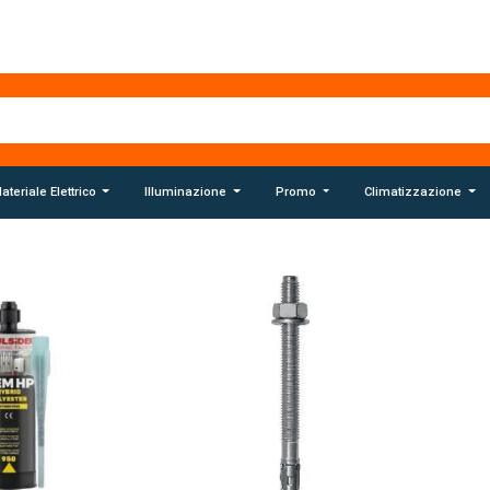
ateriale Elettrico
Illuminazione
Promo
Climatizzazione