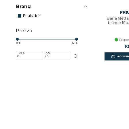
Brand
FRI
Friulsider
Barra filet
bianco 10pz
Prezzo
Dispon
0 €
65 €
1
Da €
A €
AGGIUN