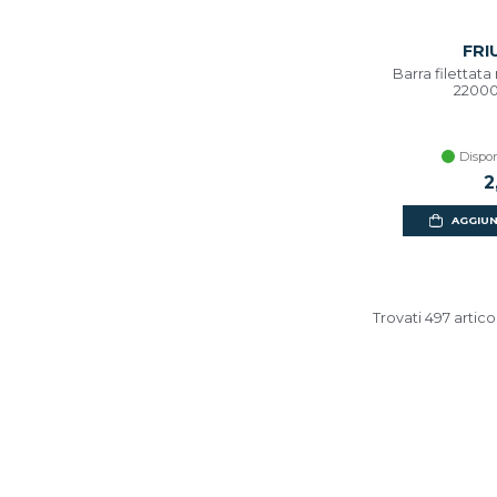
FRI
Barra filettata
2200
Dispon
2
AGGIUN
Trovati 497 articol