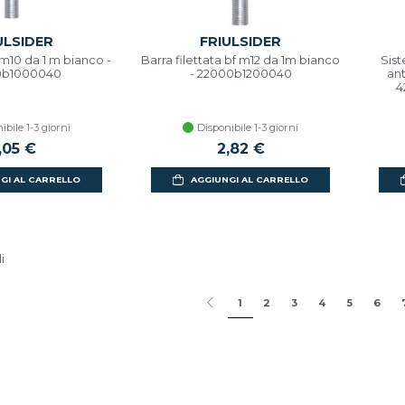
ULSIDER
FRIULSIDER
 m10 da 1 m bianco -
Barra filettata bf m12 da 1m bianco
Sist
0b1000040
- 22000b1200040
ant
4
ibile 1-3 giorni
Disponibile 1-3 giorni
,05 €
2,82 €
GI AL CARRELLO
AGGIUNGI AL CARRELLO
i
1
2
3
4
5
6