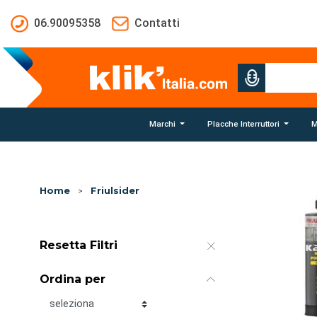
Salta al contenuto principale
06.90095358
Contatti
Marchi
Placche Interruttori
M
Home
>
Friulsider
Resetta Filtri
Ordina per
Ordina per