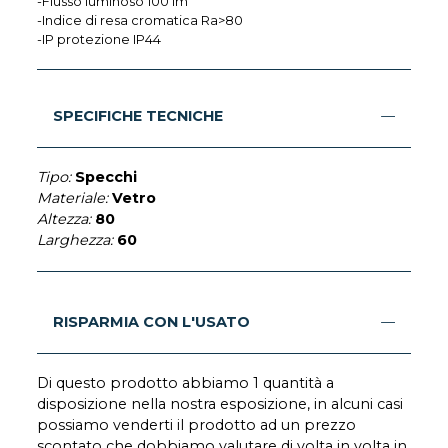
-Flusso luminoso 100 lm
-Indice di resa cromatica Ra>80
-IP protezione IP44
SPECIFICHE TECNICHE
Tipo:
Specchi
Materiale:
Vetro
Altezza:
80
Larghezza:
60
RISPARMIA CON L'USATO
Di questo prodotto abbiamo 1 quantità a
disposizione nella nostra esposizione, in alcuni casi
possiamo venderti il prodotto ad un prezzo
scontato che dobbiamo valutare di volta in volta in