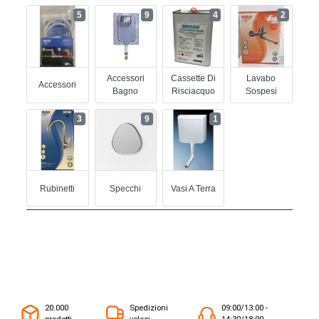
5
9
4
2
Accessori
Cassette Di
Lavabo
Accessori
Bagno
Risciacquo
Sospesi
3
9
1
Rubinetti
Specchi
Vasi A Terra
20.000
Spedizioni
09:00/13:00 -