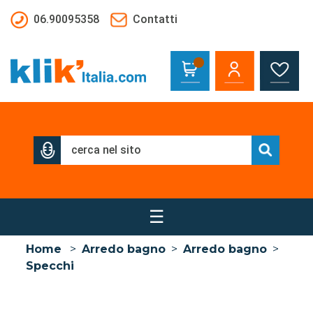
Salta al contenuto principale
06.90095358
Contatti
☰
Home
>
Arredo bagno
>
Arredo bagno
>
Specchi