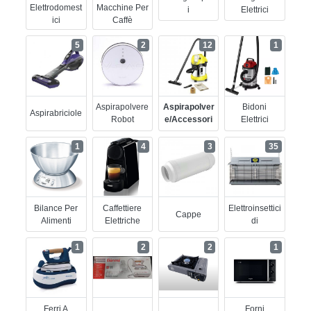
Elettrodomest
Macchine Per
I
Elettrici
Ici
Caffè
5
2
12
1
Aspirapolvere
Aspirapolver
Bidoni
Aspirabriciole
Robot
E/accessori
Elettrici
1
4
3
35
Bilance Per
Caffettiere
Elettroinsettici
Cappe
Alimenti
Elettriche
Di
1
2
2
1
Ferri A
Forni