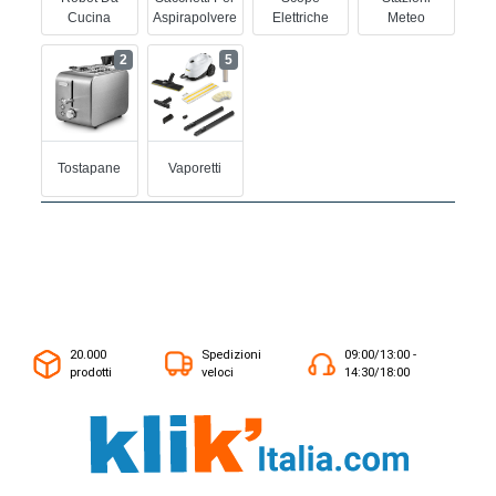
Cucina
Aspirapolvere
Elettriche
Meteo
2
5
Tostapane
Vaporetti
20.000
Spedizioni
09:00/13:00 -
prodotti
veloci
14:30/18:00