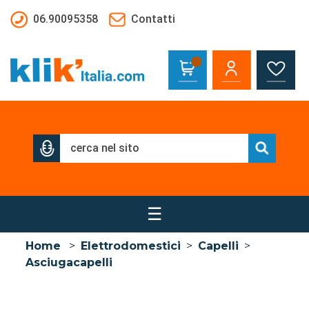
Salta al contenuto principale
06.90095358
Contatti
☰
Home
>
Elettrodomestici
>
Capelli
>
Asciugacapelli