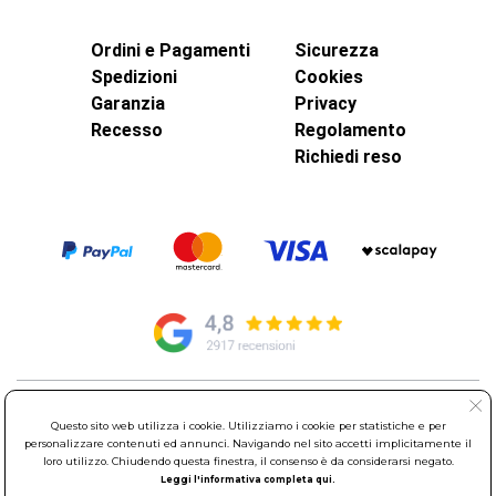
Ordini e Pagamenti
Sicurezza
Spedizioni
Cookies
Garanzia
Privacy
Recesso
Regolamento
Richiedi reso
© Elettroservice Spa - Sede Legale: Via Leonardo da Vinci, 40 -
Questo sito web utilizza i cookie. Utilizziamo i cookie per statistiche e per
00015 Monterotondo Scalo (RM)
personalizzare contenuti ed annunci. Navigando nel sito accetti implicitamente il
Partita Iva: 01586761007 - Codice Fiscale: 06634500588 Capitale
loro utilizzo. Chiudendo questa finestra, il consenso è da considerarsi negato.
Sociale 1.600.000,00 Euro i.v. Iscritto al Registro delle Imprese di
Leggi l'informativa completa qui.