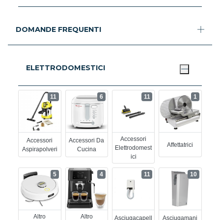
DOMANDE FREQUENTI
ELETTRODOMESTICI
11
6
11
1
Accessori
Accessori
Accessori Da
Affettatrici
Elettrodomest
Aspirapolveri
Cucina
Ici
5
4
11
10
Altro
Altro
Asciugacapell
Asciugamani