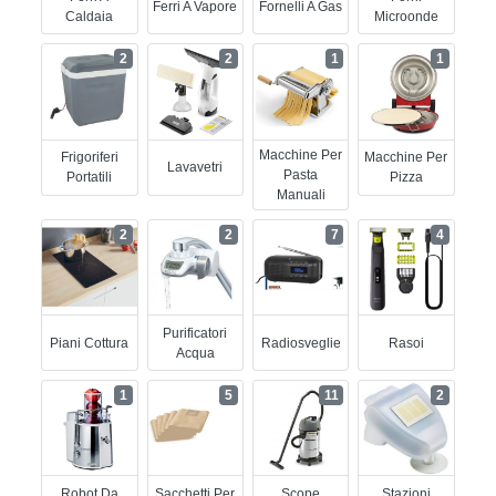
Ferri A Vapore
Fornelli A Gas
Caldaia
Microonde
2
2
1
1
Macchine Per
Frigoriferi
Macchine Per
Lavavetri
Pasta
Portatili
Pizza
Manuali
2
2
7
4
Purificatori
Piani Cottura
Radiosveglie
Rasoi
Acqua
1
5
11
2
Robot Da
Sacchetti Per
Scope
Stazioni