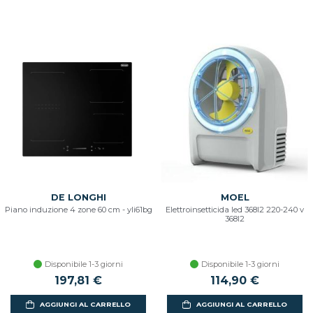
DE LONGHI
MOEL
Piano induzione 4 zone 60 cm - yli61bg
Elettroinsetticida led 368l2 220-240 v
368l2
Disponibile 1-3 giorni
Disponibile 1-3 giorni
197,81 €
114,90 €
AGGIUNGI AL CARRELLO
AGGIUNGI AL CARRELLO