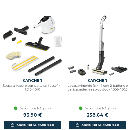
KARCHER
KARCHER
Scopa a vapore compatta sc 1 easyfix -
Lavapavimento fc 4-4 con 2 batterie e
1.516-401.0
caricabatteria rapido duo - 1.056-400.0
Disponibile 1-3 giorni
Disponibile 1-3 giorni
93,90 €
258,64 €
AGGIUNGI AL CARRELLO
AGGIUNGI AL CARRELLO