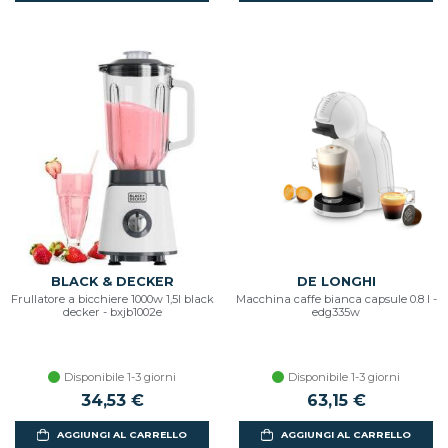
BLACK & DECKER
DE LONGHI
Frullatore a bicchiere 1000w 1,5l black
Macchina caffe bianca capsule 0.8 l -
decker - bxjb1002e
edg335w
Disponibile 1-3 giorni
Disponibile 1-3 giorni
34,53 €
63,15 €
AGGIUNGI AL CARRELLO
AGGIUNGI AL CARRELLO