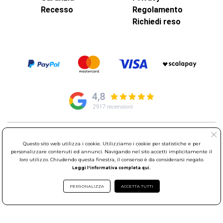
Recesso
Regolamento
Richiedi reso
© Elettroservice Spa - Sede Legale: Via Leonardo da Vinci, 40 -
Questo sito web utilizza i cookie. Utilizziamo i cookie per statistiche e per
00015 Monterotondo Scalo (RM)
personalizzare contenuti ed annunci. Navigando nel sito accetti implicitamente il
Partita Iva: 01586761007 - Codice Fiscale: 06634500588 Capitale
loro utilizzo. Chiudendo questa finestra, il consenso è da considerarsi negato.
Sociale 1.600.000,00 Euro i.v. Iscritto al Registro delle Imprese di
Leggi l'informativa completa qui.
Roma REA: RM-535144
Sede Operativa: Via Leonardo da Vinci, 40 - 00015 Monterotondo
PERSONALIZZA
ACCETTA TUTTI
Scalo (RM) - Telefono:
06.90095358