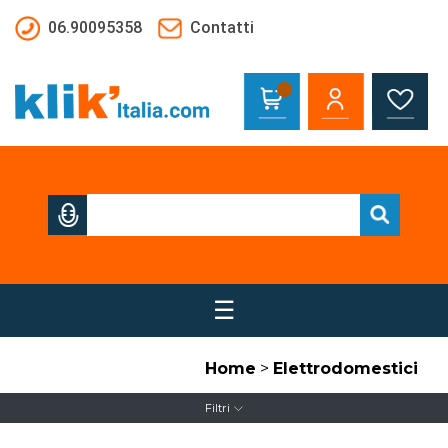
Salta al contenuto principale
06.90095358
Contatti
☰
Home
>
Elettrodomestici
Filtri