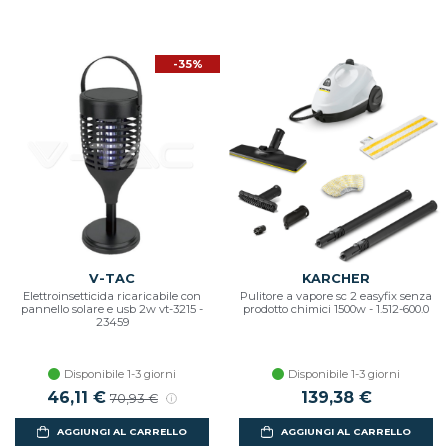
-35%
V-TAC
KARCHER
Elettroinsetticida ricaricabile con
Pulitore a vapore sc 2 easyfix senza
pannello solare e usb 2w vt-3215 -
prodotto chimici 1500w - 1.512-600.0
23459
Disponibile 1-3 giorni
Disponibile 1-3 giorni
46,11 €
139,38 €
70,93 €
AGGIUNGI AL CARRELLO
AGGIUNGI AL CARRELLO