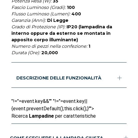
Potenza Resa (W):
35
Fascio Luminoso (Gradi):
100
Flusso Luminoso (Lumen):
400
Garanzia (Anni):
Di Legge
Grado di Protezione (IP):
IP20 (lampadina da
interno oppure da esterno se montata in
apposito corpo illuminante)
Numero di pezzi nella confezione:
1
Durata (Ore):
20,000
DESCRIZIONE DELLE FUNZIONALITÀ
"!="=event.key&&"" "!="=event.key||
{event.preventDefault();this.click();}"">
Ricerca
Lampadine
per caratteristiche
COME SCEGLIERE LA LAMPADA GIUSTA