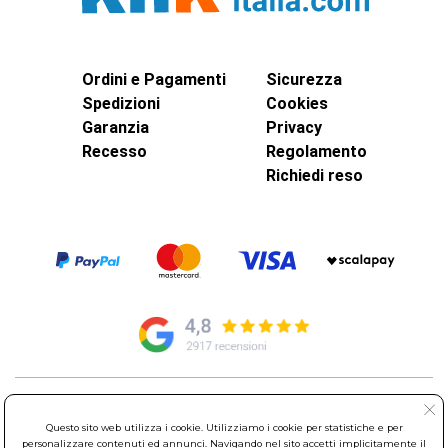
Ordini e Pagamenti
Sicurezza
Spedizioni
Cookies
Garanzia
Privacy
Recesso
Regolamento
Richiedi reso
© Elettroservice Spa - Sede Legale: Via Leonardo da Vinci, 40 -
00015 Monterotondo Scalo (RM)
Questo sito web utilizza i cookie. Utilizziamo i cookie per statistiche e per
personalizzare contenuti ed annunci. Navigando nel sito accetti implicitamente il
Partita Iva: 01586761007 - Codice Fiscale: 06634500588 Capitale