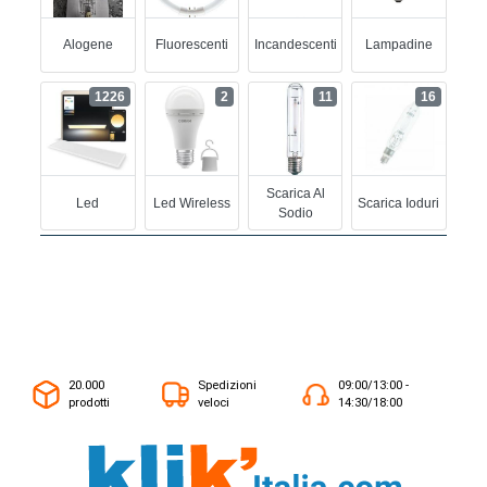
Alogene
Fluorescenti
Incandescenti
Lampadine
1226
2
11
16
Scarica Al
Led
Led Wireless
Scarica Ioduri
Sodio
20.000
Spedizioni
09:00/13:00 -
prodotti
veloci
14:30/18:00