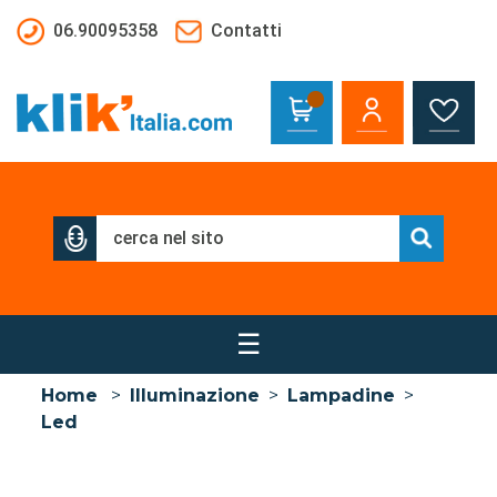
Salta al contenuto principale
06.90095358
Contatti
☰
Home
>
Illuminazione
>
Lampadine
>
Led