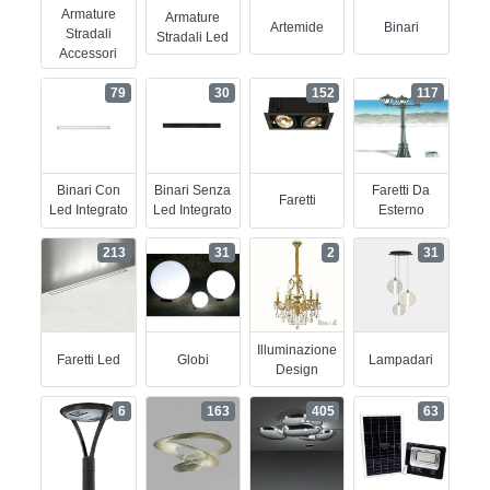
Armature
Armature
Artemide
Binari
Stradali
Stradali Led
Accessori
79
30
152
117
Binari Con
Binari Senza
Faretti Da
Faretti
Led Integrato
Led Integrato
Esterno
213
31
2
31
Illuminazione
Faretti Led
Globi
Lampadari
Design
6
163
405
63