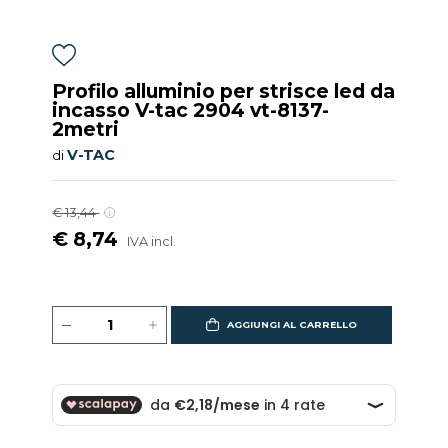
Profilo alluminio per strisce led da
incasso V-tac 2904 vt-8137-
2metri
V-TAC
di
€ 13,44
€ 8,74
IVA incl.
AGGIUNGI AL CARRELLO