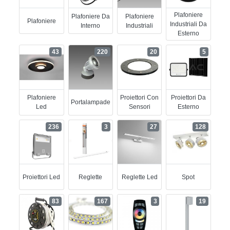
Plafoniere
Plafoniere Da
Plafoniere
Plafoniere
Industriali Da
Interno
Industriali
Esterno
43
220
20
5
Plafoniere
Proiettori Con
Proiettori Da
Portalampade
Led
Sensori
Esterno
236
3
27
128
Proiettori Led
Reglette
Reglette Led
Spot
83
167
3
19