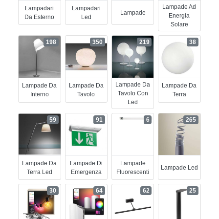
Lampade Ad
Lampadari
Lampadari
Lampade
Energia
Da Esterno
Led
Solare
198
350
219
38
Lampade Da
Lampade Da
Lampade Da
Lampade Da
Tavolo Con
Interno
Tavolo
Terra
Led
59
91
6
265
Lampade Da
Lampade Di
Lampade
Lampade Led
Terra Led
Emergenza
Fluorescenti
30
64
62
25