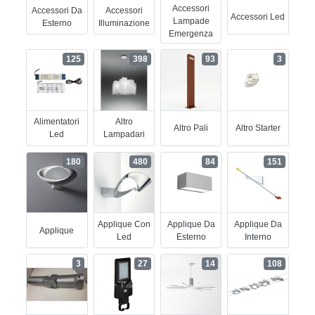
Accessori
Accessori Da
Accessori
Accessori Led
Lampade
Esterno
Illuminazione
Emergenza
125
398
93
3
Alimentatori
Altro
Altro Pali
Altro Starter
Led
Lampadari
180
480
84
151
Applique Con
Applique Da
Applique Da
Applique
Led
Esterno
Interno
3
27
14
108