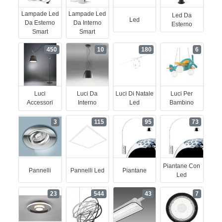
Lampade Led
Lampade Led
Led Da
Led
Da Esterno
Da Interno
Esterno
Smart
Smart
450
10
180
6
Luci
Luci Da
Luci Di Natale
Luci Per
Accessori
Interno
Led
Bambino
3
115
95
73
Piantane Con
Pannelli
Pannelli Led
Piantane
Led
23
544
43
7