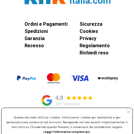
Ordini e Pagamenti
Sicurezza
Spedizioni
Cookies
Garanzia
Privacy
Recesso
Regolamento
Richiedi reso
Questo sito web utilizza i cookie. Utilizziamo i cookie per statistiche e per
© Elettroservice Spa - Sede Legale: Via Leonardo da Vinci, 40 -
personalizzare contenuti ed annunci. Navigando nel sito accetti implicitamente il
loro utilizzo. Chiudendo questa finestra, il consenso è da considerarsi negato.
00015 Monterotondo Scalo (RM)
Leggi l'informativa completa qui.
Partita Iva: 01586761007 - Codice Fiscale: 06634500588 Capitale