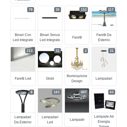
79
30
152
117
Binari Con
Binari Senza
Faretti Da
Faretti
Led Integrato
Led Integrato
Esterno
213
31
2
31
Illuminazione
Faretti Led
Globi
Lampadari
Design
6
163
407
63
Lampade Ad
Lampadari
Lampadari
Lampade
Energia
Da Esterno
Led
Solare