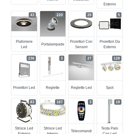
Esterno
43
220
20
5
Plafoniere
Proiettori Con
Proiettori Da
Portalampade
Led
Sensori
Esterno
236
3
27
128
Proiettori Led
Reglette
Reglette Led
Spot
83
167
3
19
Strisce Led
Strisce Led
Testa Palo
Telecomandi
Esterno
Interno
Con Led