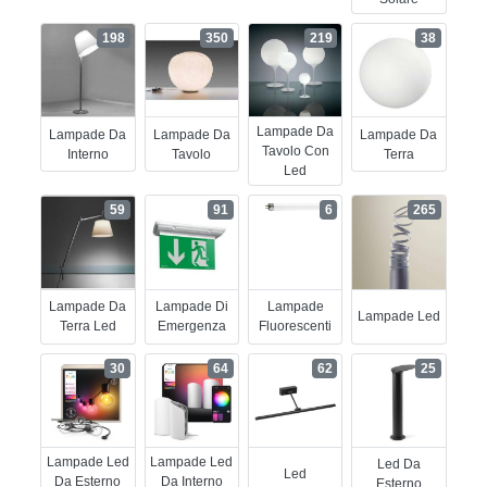
198
350
219
38
Lampade Da
Lampade Da
Lampade Da
Lampade Da
Tavolo Con
Interno
Tavolo
Terra
Led
59
91
6
265
Lampade Da
Lampade Di
Lampade
Lampade Led
Terra Led
Emergenza
Fluorescenti
30
64
62
25
Lampade Led
Lampade Led
Led Da
Led
Da Esterno
Da Interno
Esterno