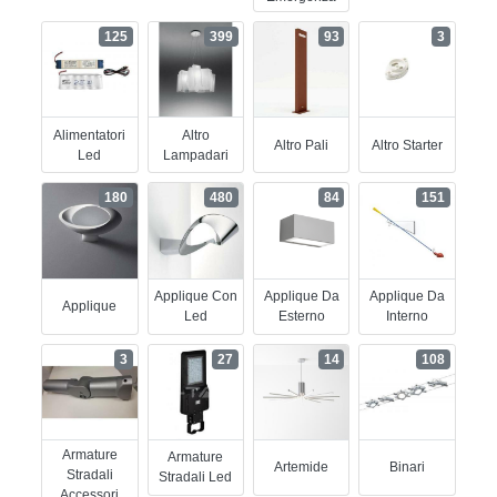
125
399
93
3
Alimentatori
Altro
Altro Pali
Altro Starter
Led
Lampadari
180
480
84
151
Applique Con
Applique Da
Applique Da
Applique
Led
Esterno
Interno
3
27
14
108
Armature
Armature
Artemide
Binari
Stradali
Stradali Led
Accessori