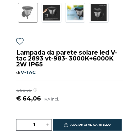
Lampada da parete solare led V-
tac 2893 vt-983- 3000K+6000K
2W IP65
V-TAC
di
€ 98,56
€ 64,06
IVA incl.
AGGIUNGI AL CARRELLO