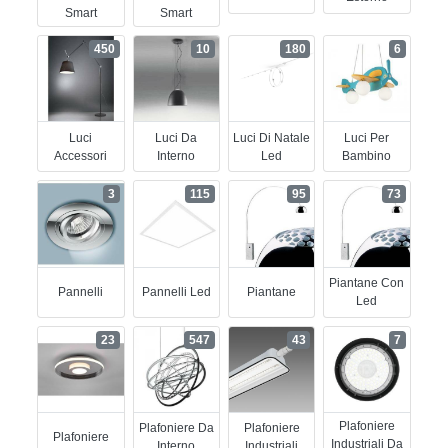
Smart
Smart
450
10
180
6
Luci
Luci Da
Luci Di Natale
Luci Per
Accessori
Interno
Led
Bambino
3
115
95
73
Piantane Con
Pannelli
Pannelli Led
Piantane
Led
23
547
43
7
Plafoniere
Plafoniere Da
Plafoniere
Plafoniere
Industriali Da
Interno
Industriali