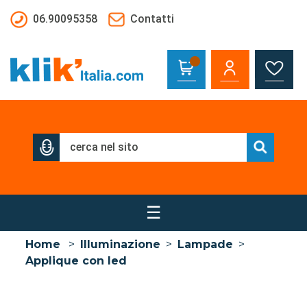
Salta al contenuto principale
06.90095358
Contatti
☰
Home
>
Illuminazione
>
Lampade
>
Applique con led