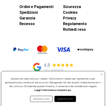
Ordini e Pagamenti
Sicurezza
Spedizioni
Cookies
Garanzia
Privacy
Recesso
Regolamento
Richiedi reso
Questo sito web utilizza i cookie. Utilizziamo i cookie per statistiche e per
personalizzare contenuti ed annunci. Navigando nel sito accetti implicitamente il
© Elettroservice Spa - Sede Legale: Via Leonardo da Vinci, 40 -
loro utilizzo. Chiudendo questa finestra, il consenso è da considerarsi negato.
00015 Monterotondo Scalo (RM)
Leggi l'informativa completa qui.
Partita Iva: 01586761007 - Codice Fiscale: 06634500588 Capitale
Sociale 1.600.000,00 Euro i.v. Iscritto al Registro delle Imprese di
PERSONALIZZA
ACCETTA TUTTI
Roma REA: RM-535144