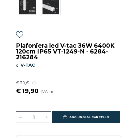
Plafoniera led V-tac 36W 6400K
120cm IP65 VT-1249-N - 6284-
216284
V-TAC
di
€ 30,61
€ 19,90
IVA incl.
AGGIUNGI AL CARRELLO