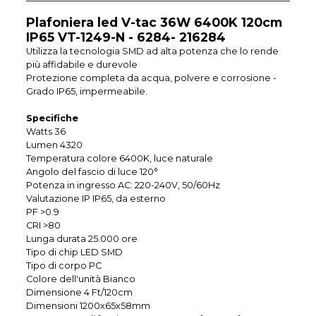
Plafoniera led V-tac 36W 6400K 120cm
IP65 VT-1249-N - 6284- 216284
Utilizza la tecnologia SMD ad alta potenza che lo rende
più affidabile e durevole
Protezione completa da acqua, polvere e corrosione -
Grado IP65, impermeabile.
Specifiche
Watts 36
Lumen 4320
Temperatura colore 6400K, luce naturale
Angolo del fascio di luce 120°
Potenza in ingresso AC: 220-240V, 50/60Hz
Valutazione IP IP65, da esterno
PF >0.9
CRI >80
Lunga durata 25.000 ore
Tipo di chip LED SMD
Tipo di corpo PC
Colore dell'unità Bianco
Dimensione 4 Ft/120cm
Dimensioni 1200x65x58mm