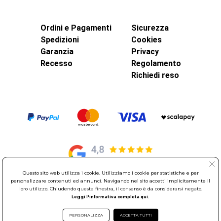
Ordini e Pagamenti
Sicurezza
Spedizioni
Cookies
Garanzia
Privacy
Recesso
Regolamento
Richiedi reso
Questo sito web utilizza i cookie. Utilizziamo i cookie per statistiche e per
personalizzare contenuti ed annunci. Navigando nel sito accetti implicitamente il
© Elettroservice Spa - Sede Legale: Via Leonardo da Vinci, 40 -
loro utilizzo. Chiudendo questa finestra, il consenso è da considerarsi negato.
Leggi l'informativa completa qui.
00015 Monterotondo Scalo (RM)
Partita Iva: 01586761007 - Codice Fiscale: 06634500588 Capitale
PERSONALIZZA
ACCETTA TUTTI
Sociale 1.600.000,00 Euro i.v. Iscritto al Registro delle Imprese di