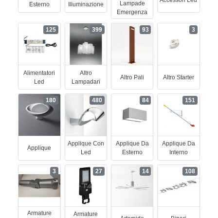
Accessori Led
Lampade
Esterno
Illuminazione
Emergenza
125
399
93
3
Alimentatori
Altro
Altro Pali
Altro Starter
Led
Lampadari
180
480
84
151
Applique Con
Applique Da
Applique Da
Applique
Led
Esterno
Interno
3
27
14
108
Armature
Armature