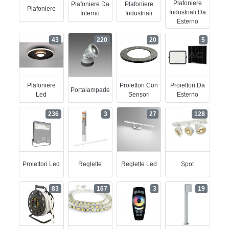
Plafoniere
Plafoniere Da
Plafoniere
Plafoniere
Industriali Da
Interno
Industriali
Esterno
43
220
20
5
Plafoniere
Proiettori Con
Proiettori Da
Portalampade
Led
Sensori
Esterno
236
3
27
128
Proiettori Led
Reglette
Reglette Led
Spot
83
167
3
19