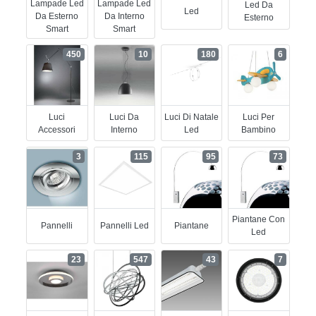
Lampade Led
Lampade Led
Led Da
Led
Da Esterno
Da Interno
Esterno
Smart
Smart
450
10
180
6
Luci
Luci Da
Luci Di Natale
Luci Per
Accessori
Interno
Led
Bambino
3
115
95
73
Piantane Con
Pannelli
Pannelli Led
Piantane
Led
23
547
43
7