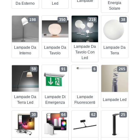
Lampade
Energia
Da Esterno
Led
Solare
198
350
219
38
Lampade Da
Lampade Da
Lampade Da
Lampade Da
Tavolo Con
Interno
Tavolo
Terra
Led
59
91
6
265
Lampade Da
Lampade Di
Lampade
Lampade Led
Terra Led
Emergenza
Fluorescenti
30
64
62
25