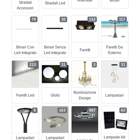
Artemide
Binari
Stradali
Stradali Led
Accessori
79
30
152
117
Binari Con
Binari Senza
Faretti Da
Faretti
Led Integrato
Led Integrato
Esterno
213
31
2
31
Illuminazione
Faretti Led
Globi
Lampadari
Design
6
163
407
63
Lampade Ad
Lampadari
Lampadari