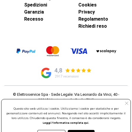
Spedizioni
Cookies
Garanzia
Privacy
Recesso
Regolamento
Richiedi reso
© Elettroservice Spa - Sede Legale: Via Leonardo da Vinci, 40 -
00015 Monterotondo Scalo (RM)
Partita Iva: 01586761007 - Codice Fiscale: 06634500588 Capitale
Questo sito web utilizza i cookie. Utilizziamo i cookie per statistiche e per
Sociale 1.600.000,00 Euro i.v. Iscritto al Registro delle Imprese di
personalizzare contenuti ed annunci. Navigando nel sito accetti implicitamente il
Roma REA: RM-535144
loro utilizzo. Chiudendo questa finestra, il consenso è da considerarsi negato.
Sede Operativa: Via Leonardo da Vinci, 40 - 00015 Monterotondo
Leggi l'informativa completa qui.
Scalo (RM) - Telefono:
06.90095358