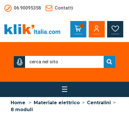
Salta al contenuto principale
06.90095358
Contatti
☰
Home
>
Materiale elettrico
>
Centralini
>
8 moduli