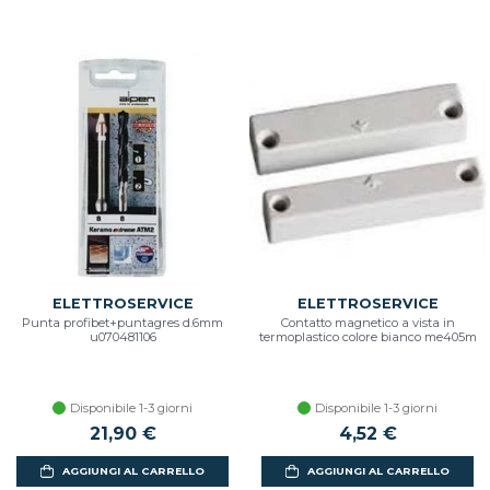
ELETTROSERVICE
ELETTROSERVICE
Punta profibet+puntagres d.6mm
Contatto magnetico a vista in
u070481106
termoplastico colore bianco me405m
Disponibile 1-3 giorni
Disponibile 1-3 giorni
21,90 €
4,52 €
AGGIUNGI AL CARRELLO
AGGIUNGI AL CARRELLO