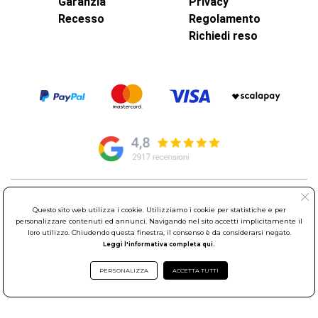
Garanzia
Privacy
Recesso
Regolamento
Richiedi reso
© Elettroservice Spa - Sede Legale: Via Leonardo da Vinci, 40 -
Questo sito web utilizza i cookie. Utilizziamo i cookie per statistiche e per
00015 Monterotondo Scalo (RM)
personalizzare contenuti ed annunci. Navigando nel sito accetti implicitamente il
Partita Iva: 01586761007 - Codice Fiscale: 06634500588 Capitale
loro utilizzo. Chiudendo questa finestra, il consenso è da considerarsi negato.
Sociale 1.600.000,00 Euro i.v. Iscritto al Registro delle Imprese di
Leggi l'informativa completa qui.
Roma REA: RM-535144
Sede Operativa: Via Leonardo da Vinci, 40 - 00015 Monterotondo
PERSONALIZZA
ACCETTA TUTTI
Scalo (RM) - Telefono:
06.90095358