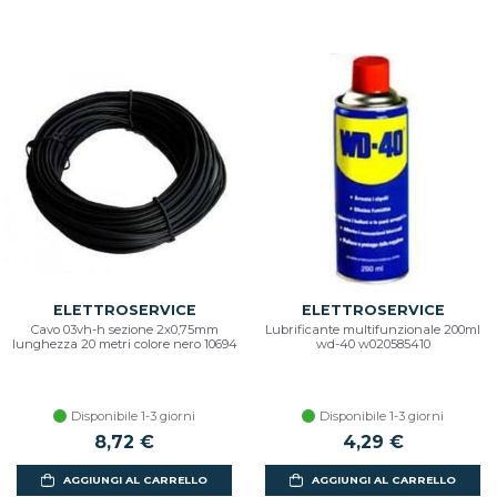
ELETTROSERVICE
ELETTROSERVICE
Cavo 03vh-h sezione 2x0,75mm
Lubrificante multifunzionale 200ml
lunghezza 20 metri colore nero 10694
wd-40 w020585410
Disponibile 1-3 giorni
Disponibile 1-3 giorni
8,72 €
4,29 €
AGGIUNGI AL CARRELLO
AGGIUNGI AL CARRELLO