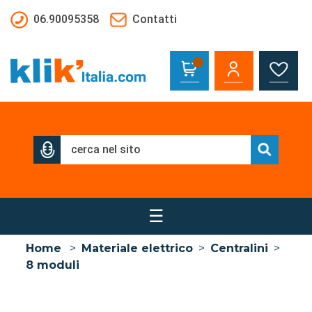
Salta al contenuto principale
06.90095358
Contatti
☰
Home
>
Materiale elettrico
>
Centralini
>
8 moduli