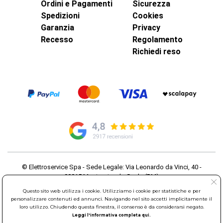
Ordini e Pagamenti
Sicurezza
Spedizioni
Cookies
Garanzia
Privacy
Recesso
Regolamento
Richiedi reso
© Elettroservice Spa - Sede Legale: Via Leonardo da Vinci, 40 -
00015 Monterotondo Scalo (RM)
Partita Iva: 01586761007 - Codice Fiscale: 06634500588 Capitale
Questo sito web utilizza i cookie. Utilizziamo i cookie per statistiche e per
Sociale 1.600.000,00 Euro i.v. Iscritto al Registro delle Imprese di
personalizzare contenuti ed annunci. Navigando nel sito accetti implicitamente il
Roma REA: RM-535144
loro utilizzo. Chiudendo questa finestra, il consenso è da considerarsi negato.
Sede Operativa: Via Leonardo da Vinci, 40 - 00015 Monterotondo
Leggi l'informativa completa qui.