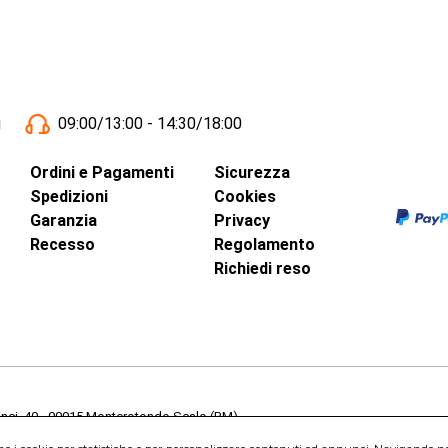
i
09:00/13:00 - 14:30/18:00
Ordini e Pagamenti
Sicurezza
Spedizioni
Cookies
Garanzia
Privacy
Recesso
Regolamento
Richiedi reso
inci, 40 - 00015 Monterotondo Scalo (RM)
Capitale Sociale 1.600.000,00 Euro i.v. Iscritto al Registro delle Imprese di 