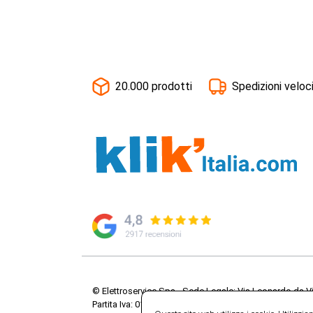
20.000 prodotti
Spedizioni veloc
© Elettroservice Spa - Sede Legale: Via Leonardo da V
Partita Iva: 01586761007 - Codice Fiscale: 06634500588 