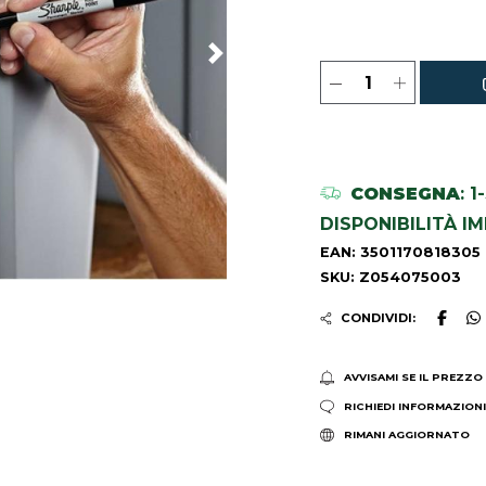
CONSEGNA
: 
DISPONIBILITÀ I
EAN: 3501170818305
SKU: Z054075003
CONDIVIDI:
AVVISAMI SE IL PREZZO
RICHIEDI INFORMAZION
RIMANI AGGIORNATO