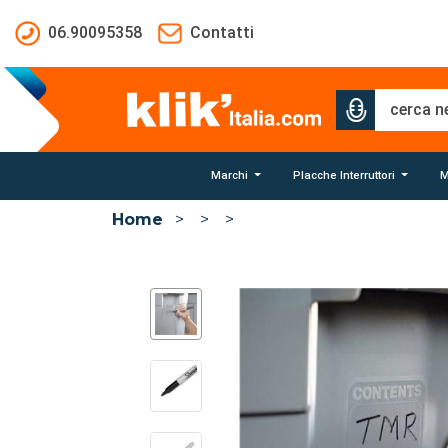
Salta al contenuto principale
06.90095358
Contatti
Marchi
Placche Interruttori
M
Home
>
>
>