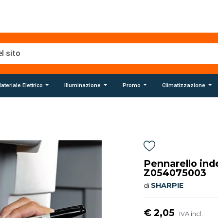
ateriale Elettrico
Illuminazione
Promo
Climatizzazione
Pennarello ind
Z054075003
SHARPIE
di
€ 2,05
IVA incl.