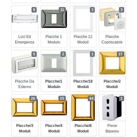
9
11
3
3
Luci Ed
Placche 1
Placche 12
Placche
Emergenza
Modulo
Moduli
Copriscatole
5
2
1
37
Placche Da
Placche/1
Placche/18
Placche/2
Esterno
Modulo
Moduli
Moduli
26
25
44
1
Placche/3
Placche/4
Placche/6
Prese
Moduli
Moduli
Moduli
Bipasso