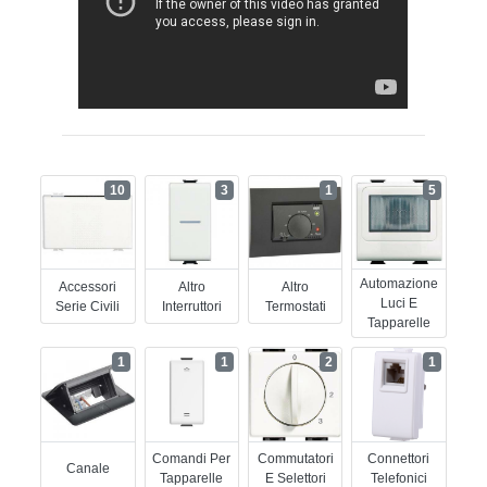
10
3
1
5
Automazione
Accessori
Altro
Altro
Luci E
Serie Civili
Interruttori
Termostati
Tapparelle
1
1
2
1
Comandi Per
Commutatori
Connettori
Canale
Tapparelle
E Selettori
Telefonici