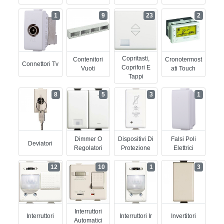
1
9
23
2
Copritasti,
Contenitori
Cronotermost
Connettori Tv
Coprifori E
Vuoti
Ati Touch
Tappi
8
5
3
1
Dimmer O
Dispositivi Di
Falsi Poli
Deviatori
Regolatori
Protezione
Elettrici
12
10
1
3
Interruttori
Interruttori
Interruttori Ir
Invertitori
Automatici