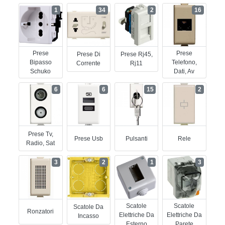
1
34
2
16
Prese
Prese
Prese Di
Prese Rj45,
Bipasso
Telefono,
Corrente
Rj11
Schuko
Dati, Av
6
6
15
2
Prese Tv,
Prese Usb
Pulsanti
Rele
Radio, Sat
3
2
1
3
Scatole
Scatole
Scatole Da
Ronzatori
Elettriche Da
Elettriche Da
Incasso
Esterno
Parete