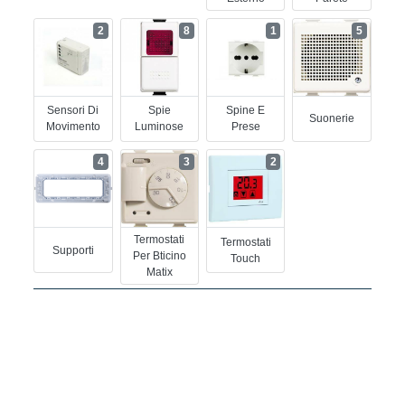
2
8
1
5
Sensori Di
Spie
Spine E
Suonerie
Movimento
Luminose
Prese
4
3
2
Termostati
Termostati
Supporti
Per Bticino
Touch
Matix