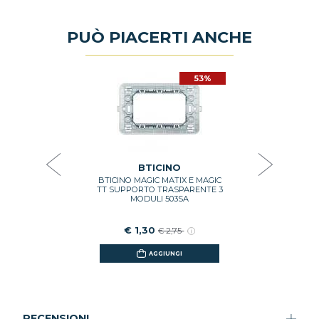
PUÒ PIACERTI ANCHE
53%
53%
O
LACCA 3
OLIMERO
TINATO
OS
,48
BTICINO
BTICINO MAGIC MATIX E MAGIC
PRESA C
GI
TT SUPPORTO TRASPARENTE 3
BTICINO 
MODULI 503SA
BI
€ 1,30
€ 5
€ 2,75
AGGIUNGI
RECENSIONI