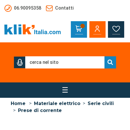
Salta al contenuto principale
06.90095358
Contatti
☰
Home
>
Materiale elettrico
>
Serie civili
>
Prese di corrente