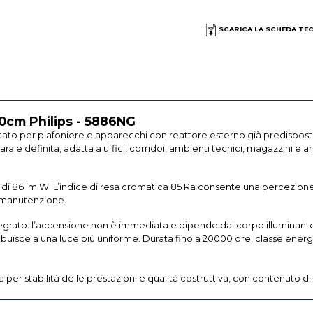
SCARICA LA SCHEDA TE
0cm Philips - 5886NG
ato per plafoniere e apparecchi con reattore esterno già predisposti
 e definita, adatta a uffici, corridoi, ambienti tecnici, magazzini e ar
 di 86 lm W. L’indice di resa cromatica 85 Ra consente una percezione 
di manutenzione.
grato: l’accensione non è immediata e dipende dal corpo illuminante
tribuisce a una luce più uniforme. Durata fino a 20000 ore, classe ene
er stabilità delle prestazioni e qualità costruttiva, con contenuto di