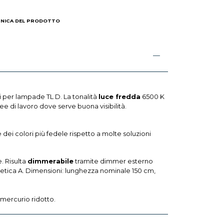
CNICA DEL PRODOTTO
 per lampade TL D. La tonalità
luce fredda
6500 K
ee di lavoro dove serve buona visibilità.
dei colori più fedele rispetto a molte soluzioni
. Risulta
dimmerabile
tramite dimmer esterno
rgetica A. Dimensioni: lunghezza nominale 150 cm,
 mercurio ridotto.