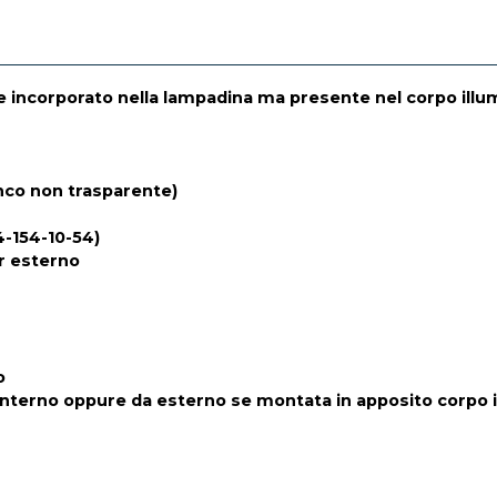
e incorporato nella lampadina ma presente nel corpo illu
anco non trasparente)
4-154-10-54)
r esterno
o
interno oppure da esterno se montata in apposito corpo 