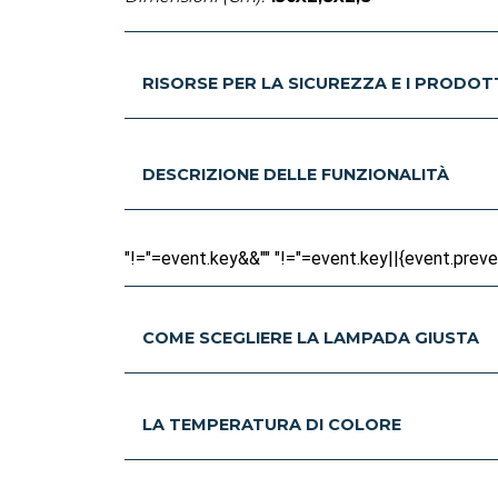
RISORSE PER LA SICUREZZA E I PRODOT
DESCRIZIONE DELLE FUNZIONALITÀ
"!="=event.key&&"" "!="=event.key||{event.prevent
COME SCEGLIERE LA LAMPADA GIUSTA
LA TEMPERATURA DI COLORE