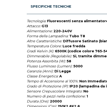
SPECIFICHE TECNICHE
Tecnologia:
Fluorescenti senza alimentator
Attacco:
G13
Alimentazione:
220-240V
Forma della Lampadina:
Tubo T8
Altre Caratteristiche:
Diffusore Satinato (bi
Temperatura Colore:
Luce fredda
Gradi Kelvin (K):
6500K (codice colore 765-5
Dimmerabile (Regolabile):
Si, tramite dimme
Potenza Assorbita (W):
58
Flusso Luminoso (Lumen):
5000
Garanzia (Anni):
Di Legge
Classe Energetica:
A
Tempo di Accensione al 100%:
Non Immediat
Grado di Protezione (IP):
IP20 (lampadina da 
Sensore Crepuscolare Integrato:
No
Numero di pezzi nella confezione:
1
Durata (Ore):
20000
Dimensioni (Cm):
150X2,8X2,8