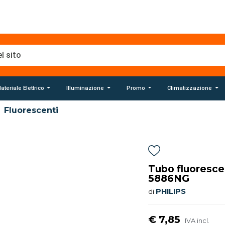
ateriale Elettrico
Illuminazione
Promo
Climatizzazione
Fluorescenti
Tubo fluoresc
5886NG
PHILIPS
di
€ 7,85
IVA incl.