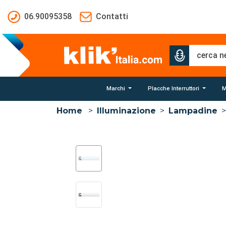
Salta al contenuto principale
06.90095358
Contatti
Marchi
Placche Interruttori
M
Home
>
Illuminazione
>
Lampadine
>