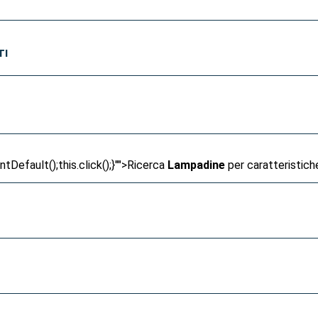
TI
Default();this.click();}"">
Ricerca
Lampadine
per caratteristich