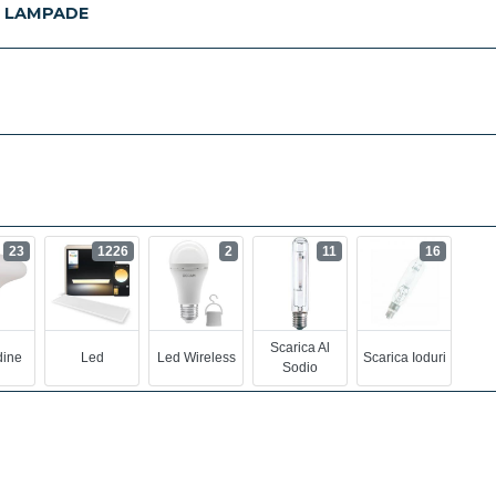
E LAMPADE
23
1226
2
11
16
Scarica Al
ine
Led
Led Wireless
Scarica Ioduri
Sodio