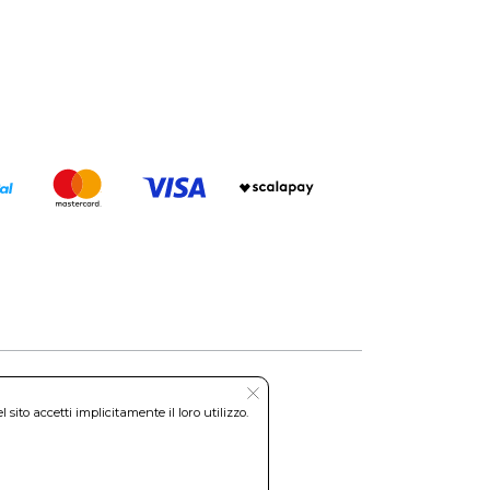
ito accetti implicitamente il loro utilizzo.
Roma REA: RM-535144