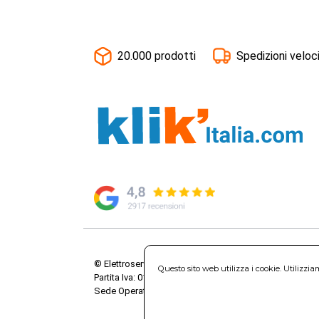
20.000 prodotti
Spedizioni veloc
© Elettroservice Spa - Sede Legale: Via Leonardo da V
Questo sito web utilizza i cookie. Utilizzi
Partita Iva: 01586761007 - Codice Fiscale: 06634500588 
Sede Operativa: Via Leonardo da Vinci, 40 - 00015 Mo