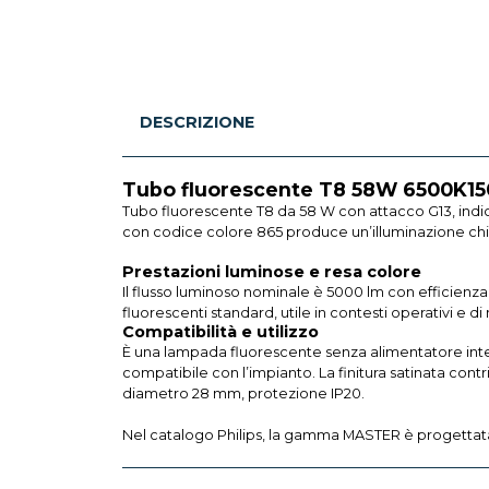
DESCRIZIONE
Tubo fluorescente T8 58W 6500K15
Tubo fluorescente T8 da 58 W con attacco G13, indic
con codice colore 865 produce un’illuminazione chiara
Prestazioni luminose e resa colore
Il flusso luminoso nominale è 5000 lm con efficienza
fluorescenti standard, utile in contesti operativi e 
Compatibilità e utilizzo
È una lampada fluorescente senza alimentatore inte
compatibile con l’impianto. La finitura satinata con
diametro 28 mm, protezione IP20.
Nel catalogo Philips, la gamma MASTER è progettata p