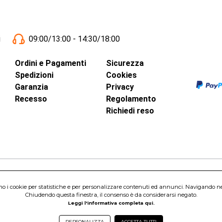
i
09:00/13:00 - 14:30/18:00
Ordini e Pagamenti
Sicurezza
Spedizioni
Cookies
Garanzia
Privacy
Recesso
Regolamento
Richiedi reso
inci, 40 - 00015 Monterotondo Scalo (RM)
amo i cookie per statistiche e per personalizzare contenuti ed annunci. Navigando nel s
Capitale Sociale 1.600.000,00 Euro i.v. Iscritto al Registro delle Imprese di 
Chiudendo questa finestra, il consenso è da considerarsi negato.
nterotondo Scalo (RM) - Telefono:
06.90095358
Leggi l'informativa completa qui.
PERSONALIZZA
ACCETTA TUTTI