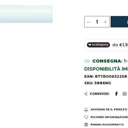
CONSEGNA
: 
DISPONIBILITÀ I
EAN: 8711500632258
SKU: 5886NG
CONDIVIDI:
AVVISAMI SE IL PREZZO
RICHIEDI INFORMAZION
RIMANI AGGIORNATO