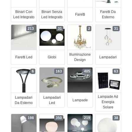
Binari Con
Binari Senza
Faretti Da
Faretti
Led Integrato
Led Integrato
Esterno
213
31
2
31
Illuminazione
Faretti Led
Globi
Lampadari
Design
6
163
405
63
Lampade Ad
Lampadari
Lampadari
Lampade
Energia
Da Esterno
Led
Solare
198
350
219
38