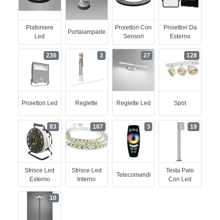
Plafoniere
Proiettori Con
Proiettori Da
Portalampade
Led
Sensori
Esterno
236
3
27
128
Proiettori Led
Reglette
Reglette Led
Spot
83
167
3
19
Strisce Led
Strisce Led
Testa Palo
Telecomandi
Esterno
Interno
Con Led
10