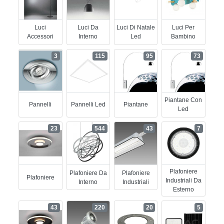
Luci
Luci Da
Luci Di Natale
Luci Per
Accessori
Interno
Led
Bambino
3
115
95
73
Piantane Con
Pannelli
Pannelli Led
Piantane
Led
23
544
43
7
Plafoniere
Plafoniere Da
Plafoniere
Plafoniere
Industriali Da
Interno
Industriali
Esterno
43
220
20
5