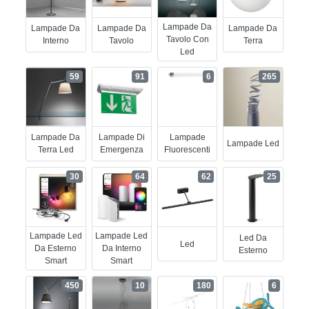
Lampade Da
Lampade Da
Lampade Da
Lampade Da
Tavolo Con
Interno
Tavolo
Terra
Led
59
91
6
265
Lampade Da
Lampade Di
Lampade
Lampade Led
Terra Led
Emergenza
Fluorescenti
30
64
62
25
Lampade Led
Lampade Led
Led Da
Led
Da Esterno
Da Interno
Esterno
Smart
Smart
450
10
180
6