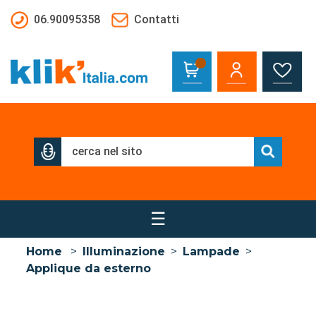
Salta al contenuto principale
06.90095358
Contatti
☰
Home
>
Illuminazione
>
Lampade
>
Applique da esterno