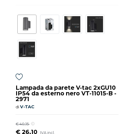
Lampada da parete V-tac 2xGU10
IP54 da esterno nero VT-11015-B -
2971
V-TAC
di
€ 40,15
€ 26,10
IVA incl.