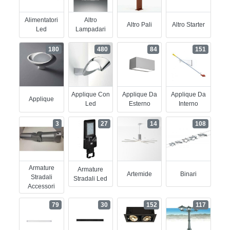
Alimentatori
Altro
Altro Pali
Altro Starter
Led
Lampadari
180
480
84
151
Applique Con
Applique Da
Applique Da
Applique
Led
Esterno
Interno
3
27
14
108
Armature
Armature
Artemide
Binari
Stradali
Stradali Led
Accessori
79
30
152
117