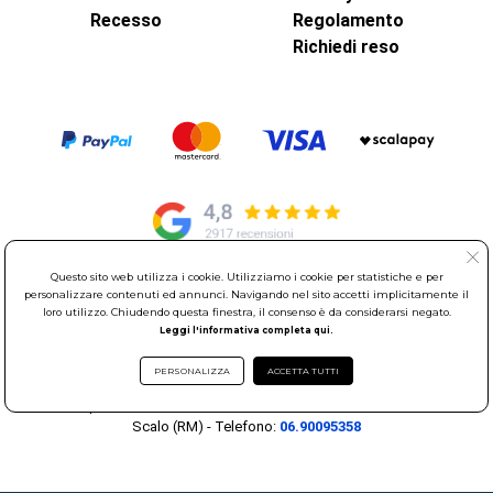
Recesso
Regolamento
Richiedi reso
Questo sito web utilizza i cookie. Utilizziamo i cookie per statistiche e per
personalizzare contenuti ed annunci. Navigando nel sito accetti implicitamente il
© Elettroservice Spa - Sede Legale: Via Leonardo da Vinci, 40 -
loro utilizzo. Chiudendo questa finestra, il consenso è da considerarsi negato.
00015 Monterotondo Scalo (RM)
Leggi l'informativa completa qui.
Partita Iva: 01586761007 - Codice Fiscale: 06634500588 Capitale
Sociale 1.600.000,00 Euro i.v. Iscritto al Registro delle Imprese di
PERSONALIZZA
ACCETTA TUTTI
Roma REA: RM-535144
Sede Operativa: Via Leonardo da Vinci, 40 - 00015 Monterotondo
Scalo (RM) - Telefono:
06.90095358