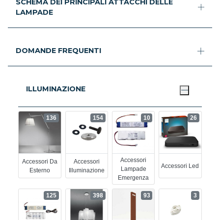
SCHEMA DEI PRINCIPALI ATTACCHI DELLE
LAMPADE
DOMANDE FREQUENTI
ILLUMINAZIONE
136
154
10
26
Accessori
Accessori Da
Accessori
Accessori Led
Lampade
Esterno
Illuminazione
Emergenza
125
398
93
3