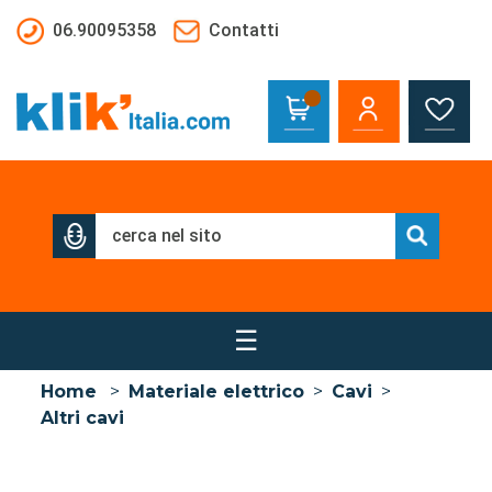
Salta al contenuto principale
06.90095358
Contatti
☰
Home
>
Materiale elettrico
>
Cavi
>
Altri cavi