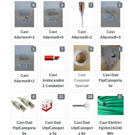
8
2
7
1
Cavi
Cavi
Cavi
Cavi
Allarme/4+2
Allarme/6+0
Allarme/6+2
Allarme/8+0
1
7
5
1
Cavi
Cavi
Cavi Dati
Cavi
Antincendio/
Coassiali
Ftp/categoria
Allarme/8+2
2 Conduttori
Speciali
5e
4
21
28
1
Cavi Dati
Cavi Dati
Cavi Dati
Cavi Elettrici
Ftp/categoria
Utp/categori
Utp/categori
Fg16m16/240
6e
A 5e
A 6e
Mm