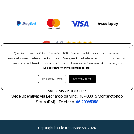
Questo sito web utilizza i cookie. Utilizziamo i cookie per statistiche e per
personalizzare contenuti ed annunci. Navigando nel sito accetti implicitamente il
loro utilizzo. Chiudendo questa finestra, il consenso è da considerarsi negato.
© Elettroservice Spa - Sede Legale: Via Leonardo da Vinci, 40 -
Leggi l'informativa completa qui.
00015 Monterotondo Scalo (RM)
Partita Iva: 01586761007 - Codice Fiscale: 06634500588 Capitale
PERSONALIZZA
ACCETTA TUTTI
Sociale 1.600.000,00 Euro i.v. Iscritto al Registro delle Imprese di
Roma REA: RM-535144
Sede Operativa: Via Leonardo da Vinci, 40 - 00015 Monterotondo
Scalo (RM) - Telefono:
06.90095358
Copyright by Elettroservice Spa
2026