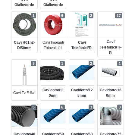
Gialloverde
Gialloverde
1
6
2
17
Cavi
Cavi H01n2-
Cavi Impianti
Cavi
Telefonici/tr-
D/50mm
Fotovoltaici
Telefonici/te
R
9
1
2
1
Cavidotto/11
Cavidotto/12
Cavidotto/16
Cavi Tv E Sat
0mm
5mm
0mm
5
6
3
3
Cavidotto/40
Cavidotto/50
Cavidotto/63
Cavidotto/75