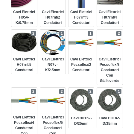
Cavi Elettrici
Cavi Elettrici
Cavi Elettrici
Cavi Elettrici
H05v-
H07rnf/2
H07rnf/3
H07rnf/4
K/0.75mm
Conduttori
Conduttori
Conduttori
2
1
1
2
Cavi Elettrici
Cavi Elettrici
Cavi Elettrici
Cavi Elettrici
H07rnf/5
N07v-
Pecsoflex/2
Pecsoflex/3
Conduttori
K/2.5mm
Conduttori
Conduttori
Con
Gialloverde
2
2
2
1
Cavi Elettrici
Cavi Elettrici
Cavi H01n2-
Cavi H01n2-
Pecsoflex/4
Pecsoflex/5
D/25mm
D/35mm
Conduttori
Conduttori
Con
Con