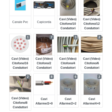
Cavi (video)
Cavi (video)
Canale Pvc
Capicorda
Citofono/10
Citofono/12
Conduttori
Conduttori
1
7
3
2
Cavi (video)
Cavi (video)
Cavi (video)
Cavi (video)
Citofono/16
Citofono/2
Citofono/4
Citofono/6
Conduttori
Conduttori
Conduttori
Conduttori
2
8
6
2
Cavi (video)
Cavi
Cavi
Cavi
Citofono/8
Allarme/2+0
Allarme/2+2
Allarme/4+0
Conduttori