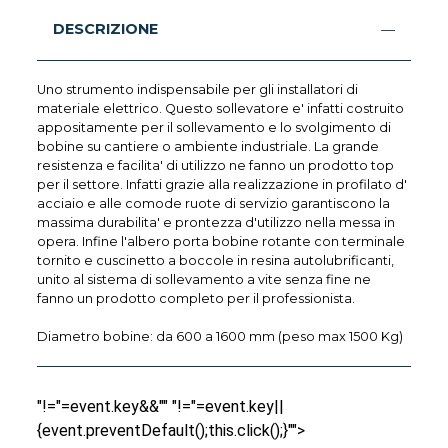
DESCRIZIONE
Uno strumento indispensabile per gli installatori di
materiale elettrico. Questo sollevatore e' infatti costruito
appositamente per il sollevamento e lo svolgimento di
bobine su cantiere o ambiente industriale. La grande
resistenza e facilita' di utilizzo ne fanno un prodotto top
per il settore. Infatti grazie alla realizzazione in profilato d'
acciaio e alle comode ruote di servizio garantiscono la
massima durabilita' e prontezza d'utilizzo nella messa in
opera. Infine l'albero porta bobine rotante con terminale
tornito e cuscinetto a boccole in resina autolubrificanti,
unito al sistema di sollevamento a vite senza fine ne
fanno un prodotto completo per il professionista.
Diametro bobine: da 600 a 1600 mm (peso max 1500 Kg)
"!="=event.key&&"" "!="=event.key||
{event.preventDefault();this.click();}"">