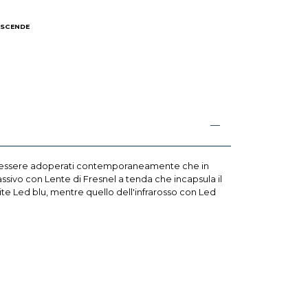
 SCENDE
I
per essere adoperati contemporaneamente che in
ssivo con Lente di Fresnel a tenda che incapsula il
ite Led blu, mentre quello dell'infrarosso con Led