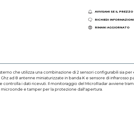
AVVISAMI SE IL PREZZO
RICHIEDI INFORMAZION
RIMANI AGGIORNATO
terno che utilizza una combinazione di 2 sensori configurabili sia 
Ghz ad 8 antenne miniaturizzate in banda K e sensore di infrarosso pa
 controlla i dati ricevuti. Il monitoraggio del MicroRadar avviene tram
ne microonde e tamper per la protezione dall'apertura.