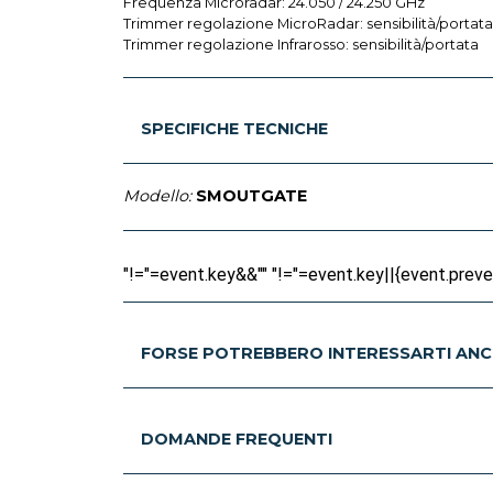
Frequenza Microradar: 24.050 / 24.250 GHz
Trimmer regolazione MicroRadar: sensibilità/portata,
Trimmer regolazione Infrarosso: sensibilità/portata
SPECIFICHE TECNICHE
Modello:
SMOUTGATE
"!="=event.key&&"" "!="=event.key||{event.prevent
FORSE POTREBBERO INTERESSARTI ANC
DOMANDE FREQUENTI