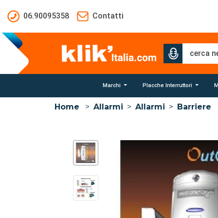
Salta al contenuto principale
06.90095358
Contatti
Marchi
Placche Interruttori
M
Home
>
Allarmi
>
Allarmi
>
Barriere