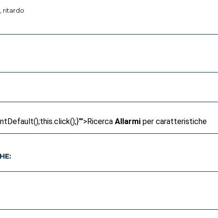
 ritardo
Default();this.click();}"">
Ricerca
Allarmi
per caratteristiche
HE: