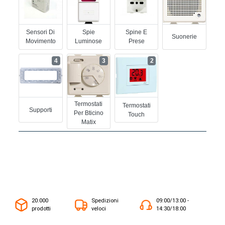
Sensori Di
Spie
Spine E
Suonerie
Movimento
Luminose
Prese
4
3
2
Termostati
Termostati
Supporti
Per Bticino
Touch
Matix
20.000
Spedizioni
09:00/13:00 -
prodotti
veloci
14:30/18:00