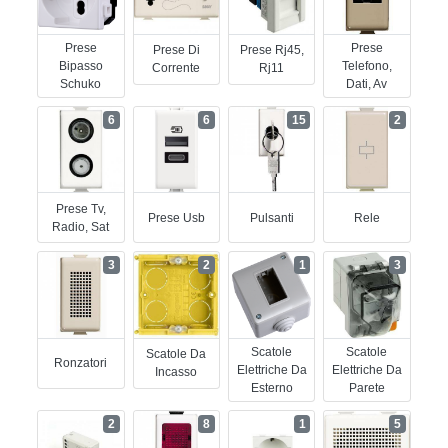
Prese
Prese
Prese Di
Prese Rj45,
Bipasso
Telefono,
Corrente
Rj11
Schuko
Dati, Av
6
6
15
2
Prese Tv,
Prese Usb
Pulsanti
Rele
Radio, Sat
3
2
1
3
Scatole
Scatole
Scatole Da
Ronzatori
Elettriche Da
Elettriche Da
Incasso
Esterno
Parete
2
8
1
5