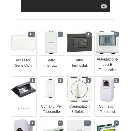
10
3
1
5
Automazione
Accessori
Altro
Altro
Luci E
Serie Civili
Interruttori
Termostati
Tapparelle
1
1
2
1
Comandi Per
Commutatori
Connettori
Canale
Tapparelle
E Selettori
Telefonici
1
9
23
2