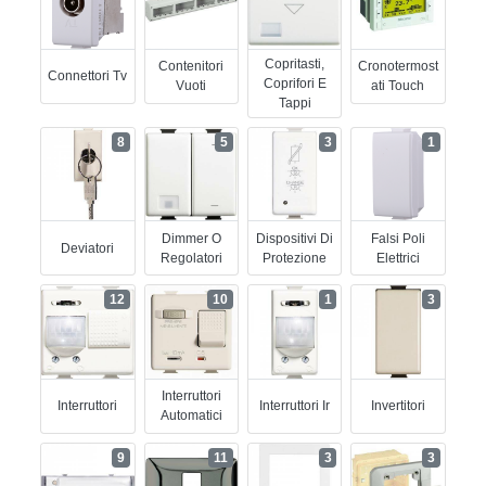
Copritasti,
Contenitori
Cronotermost
Connettori Tv
Coprifori E
Vuoti
Ati Touch
Tappi
8
5
3
1
Dimmer O
Dispositivi Di
Falsi Poli
Deviatori
Regolatori
Protezione
Elettrici
12
10
1
3
Interruttori
Interruttori
Interruttori Ir
Invertitori
Automatici
9
11
3
3