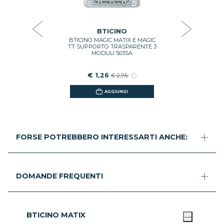
TINATO
BI
OS
€ 5
,48
BTICINO
BTICINO MAGIC MATIX E MAGIC
GI
TT SUPPORTO TRASPARENTE 3
MODULI 503SA
€ 1,26
€ 2,75
AGGIUNGI
FORSE POTREBBERO INTERESSARTI ANCHE:
DOMANDE FREQUENTI
BTICINO MATIX