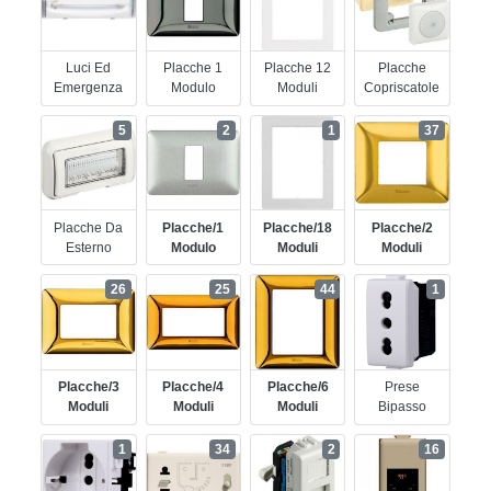
Luci Ed
Placche 1
Placche 12
Placche
Emergenza
Modulo
Moduli
Copriscatole
5
2
1
37
Placche Da
Placche/1
Placche/18
Placche/2
Esterno
Modulo
Moduli
Moduli
26
25
44
1
Placche/3
Placche/4
Placche/6
Prese
Moduli
Moduli
Moduli
Bipasso
1
34
2
16