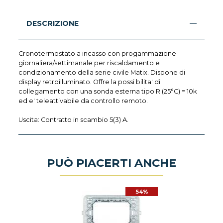
DESCRIZIONE
Cronotermostato a incasso con progammazione
giornaliera/settimanale per riscaldamento e
condizionamento della serie civile Matix. Dispone di
display retroilluminato. Offre la possi bilita' di
collegamento con una sonda esterna tipo R (25°C) = 10k
ed e' teleattivabile da controllo remoto.
Uscita: Contratto in scambio 5(3) A.
PUÒ PIACERTI ANCHE
54%
54%
O
LACCA 3
PRESA C
OLIMERO
BTICINO 