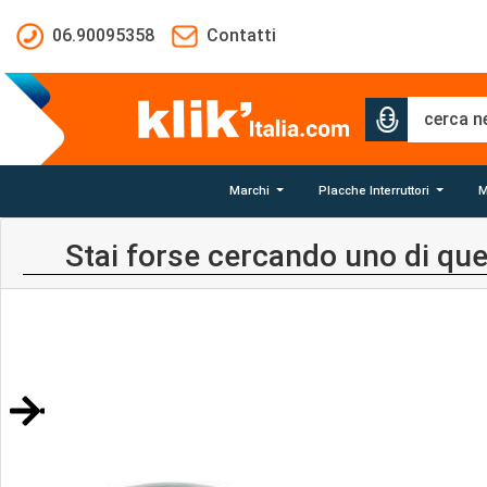
Salta al contenuto principale
06.90095358
Contatti
Marchi
Placche Interruttori
M
Stai forse cercando uno di que