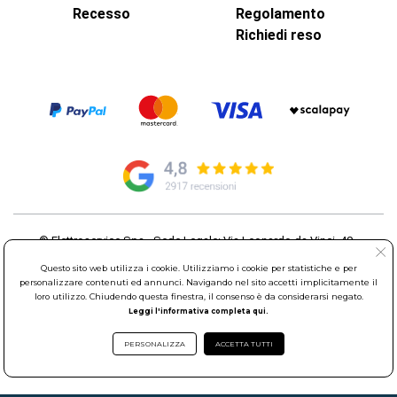
Recesso
Regolamento
Richiedi reso
© Elettroservice Spa - Sede Legale: Via Leonardo da Vinci, 40 -
00015 Monterotondo Scalo (RM)
Questo sito web utilizza i cookie. Utilizziamo i cookie per statistiche e per
Partita Iva: 01586761007 - Codice Fiscale: 06634500588 Capitale
personalizzare contenuti ed annunci. Navigando nel sito accetti implicitamente il
Sociale 1.600.000,00 Euro i.v. Iscritto al Registro delle Imprese di
loro utilizzo. Chiudendo questa finestra, il consenso è da considerarsi negato.
Roma REA: RM-535144
Leggi l'informativa completa qui.
Sede Operativa: Via Leonardo da Vinci, 40 - 00015 Monterotondo
Scalo (RM) - Telefono:
06.90095358
PERSONALIZZA
ACCETTA TUTTI