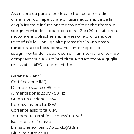
Aspiratore da parete per locali di piccole e medie
dimensioni con apertura e chiusura automatica della
griglia frontale in funzionamento e timer che ritarda lo
spegnimento dell'apparecchio tra i 3 e i 20 minuti circa. Il
motore è ai poli schermati, in versione bronzine, con
termofusibile. Coniuga alte prestazioni a una bassa
rumorosità e a bassi consumi. Il timer regola lo
spegnimento dell'apparecchio in un intervallo di tempo
compreso tra 3 e 20 minuti circa. Portamotore e griglia
realizzati in ABS trattato anti-UV.
Garanzia: 2 anni
Certificazione IMQ
Diametro scarico: 99 mm
Alimentazione: 230V - 50 Hz
Grado Protezione: IPX4
Potenza assorbita: 18W
Corrente assorbita: 0,1A
Temperatura ambiente massima: 50°C
Isolamento: II° classe
Emissione sonora: 37,5 Lp dB(A) 3m
Giri al minuto: 2300