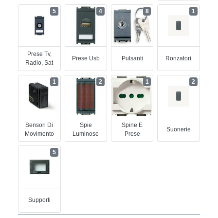
5
4
8
1
Prese Tv,
Prese Usb
Pulsanti
Ronzatori
Radio, Sat
1
2
1
2
Sensori Di
Spie
Spine E
Suonerie
Movimento
Luminose
Prese
5
Supporti