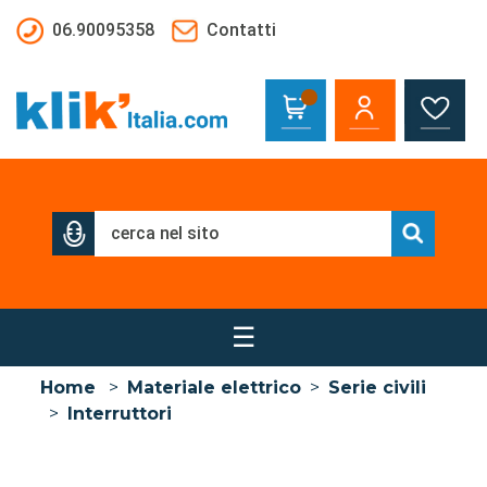
Salta al contenuto principale
06.90095358
Contatti
☰
Home
>
Materiale elettrico
>
Serie civili
>
Interruttori