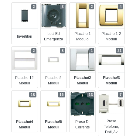
2
3
2
4
Luci Ed
Placche 1
Placche 1-2
Invertitori
Emergenza
Modulo
Moduli
2
8
1
21
Placche 12
Placche 5
Placche/2
Placche/3
Moduli
Moduli
Moduli
Moduli
18
16
13
7
Prese
Placche/4
Placche/6
Prese Di
Telefono,
Moduli
Moduli
Corrente
Dati, Av