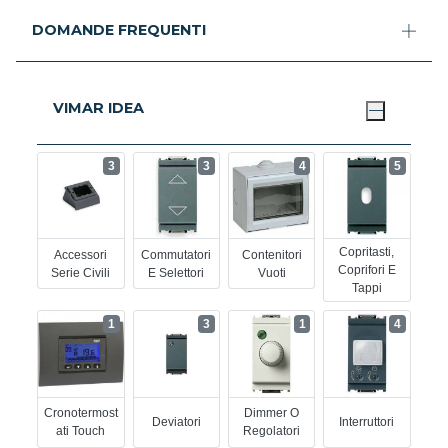
DOMANDE FREQUENTI
VIMAR IDEA
3
3
4
5
Copritasti,
Accessori
Commutatori
Contenitori
Coprifori E
Serie Civili
E Selettori
Vuoti
Tappi
1
3
1
4
Cronotermost
Dimmer O
Deviatori
Interruttori
Ati Touch
Regolatori