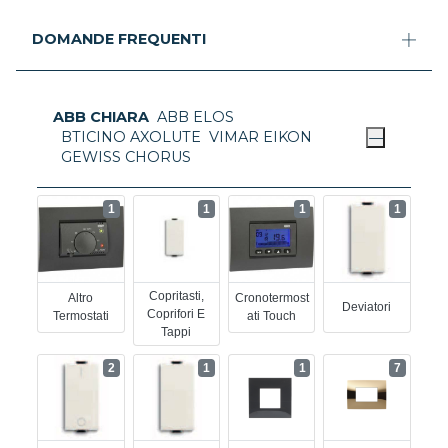
DOMANDE FREQUENTI
ABB CHIARA
ABB ELOS
BTICINO AXOLUTE
VIMAR EIKON
GEWISS CHORUS
1
1
1
1
Copritasti,
Altro
Cronotermost
Deviatori
Coprifori E
Termostati
Ati Touch
Tappi
2
1
1
7