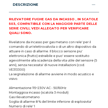
DESCRIZIONE
RILEVATORE FUGHE GAS DA INCASSO , IN SCATOLE
503, COMPATIBILE CON LA MAGGIOR PARTE DELLE
SERIE CIVILI, VEDI ALLEGATO PER VERIFICARE
QUALI SONO.
Rivelatore da incasso per gas metano con rele' per il
comando di un'elettrovalvola o di un altro dispositivo da
attuare in caso di allarme. Il blocco sensore piu'
elettronica (frutto) estraibile e puo' essere sostituito
agevolmente alla scadenza della vita utile del sensore (5
anni), senza necessita' di nuove installazioni (cod.
VE313300)
La segnalazione di allarme avviene in modo acustico e
visivo.
Alimentazione 115÷230V AC - 50/60Hz
Montaggioa incasso (scatola 3 moduli)
Gas rilevatometano
Soglia di allarme 8 % del limite inferiore di esplosivita'
Numero di rele' 1