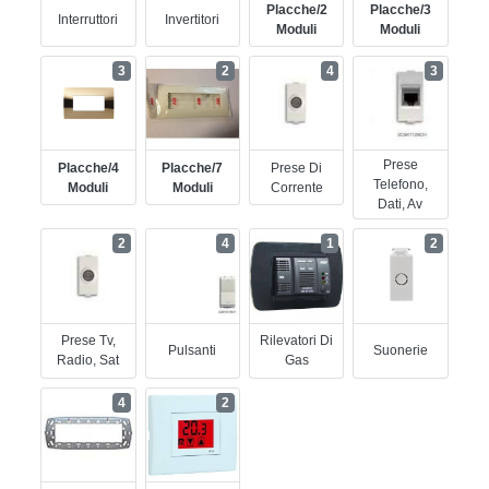
Placche/2
Placche/3
Interruttori
Invertitori
Moduli
Moduli
3
2
4
3
Prese
Placche/4
Placche/7
Prese Di
Telefono,
Moduli
Moduli
Corrente
Dati, Av
2
4
1
2
Prese Tv,
Rilevatori Di
Pulsanti
Suonerie
Radio, Sat
Gas
4
2