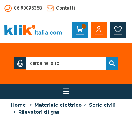
Salta al contenuto principale
06.90095358
Contatti
☰
Home
>
Materiale elettrico
>
Serie civili
>
Rilevatori di gas