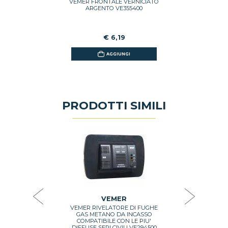
VEMER FRONTALE VERNICIATO
GI
ARGENTO VE355400
€ 6,19
AGGIUNGI
PRODOTTI SIMILI
GRATIS
RONICA
o carbonio
VIMAR RIV
 display LCD
GAS MET
10/1
BIA
0
€ 37
VEMER
VEMER RIVELATORE DI FUGHE
GI
GAS METANO DA INCASSO
COMPATIBILE CON LE PIU'
DIFFUSE SERI CIVILI VE294500