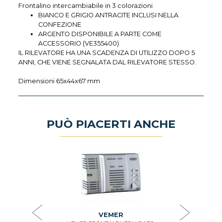
Frontalino intercambiabile in 3 colorazioni
BIANCO E GRIGIO ANTRACITE INCLUSI NELLA
CONFEZIONE
ARGENTO DISPONIBILE A PARTE COME
ACCESSORIO (VE355400)
IL RILEVATORE HA UNA SCADENZA DI UTILIZZO DOPO 5
ANNI, CHE VIENE SEGNALATA DAL RILEVATORE STESSO.
Dimensioni 65x44x67 mm
PUÒ PIACERTI ANCHE
ALPHA
 di carbonio
Rilevato
T 1054/123
carbonio A
20m2 IP
0
VEMER