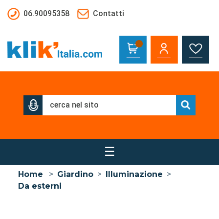
Salta al contenuto principale
06.90095358
Contatti
☰
Home
>
Giardino
>
Illuminazione
>
Da esterni