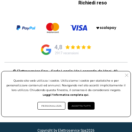
Richiedi reso
© Elettroservice Spa - Sede Legale: Via Leonardo da Vinci, 40 -
00015 Monterotondo Scalo (RM)
Questo sito web utilizza i cookie. Utilizziamo i cookie per statistiche e per
Partita Iva: 01586761007 - Codice Fiscale: 06634500588 Capitale
personalizzare contenuti ed annunci. Navigando nel sito accetti implicitamente il
Sociale 1.600.000,00 Euro i.v. Iscritto al Registro delle Imprese di
loro utilizzo. Chiudendo questa finestra, il consenso è da considerarsi negato.
Roma REA: RM-535144
Leggi l'informativa completa qui.
Sede Operativa: Via Leonardo da Vinci, 40 - 00015 Monterotondo
Scalo (RM) - Telefono:
06.90095358
PERSONALIZZA
ACCETTA TUTTI
Copyright by Elettroservice Spa
2026