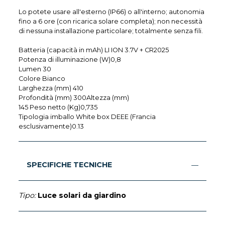
Lo potete usare all'esterno (IP66) o all'interno; autonomia
fino a 6 ore (con ricarica solare completa); non necessità
di nessuna installazione particolare; totalmente senza fili.
Batteria (capacità in mAh) LI ION 3.7V + CR2025
Potenza di illuminazione (W)0,8
Lumen 30
Colore Bianco
Larghezza (mm) 410
Profondità (mm) 300Altezza (mm)
145 Peso netto (Kg)0,735
Tipologia imballo White box DEEE (Francia
esclusivamente)0.13
SPECIFICHE TECNICHE
Tipo:
Luce solari da giardino