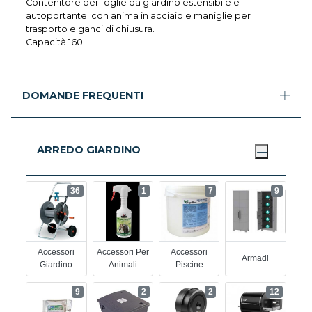
Contenitore per foglie da giardino estensibile e
autoportante con anima in acciaio e maniglie per
trasporto e ganci di chiusura.
Capacità 160L
DOMANDE FREQUENTI
ARREDO GIARDINO
36
1
7
9
Accessori
Accessori Per
Accessori
Armadi
Giardino
Animali
Piscine
9
2
2
12