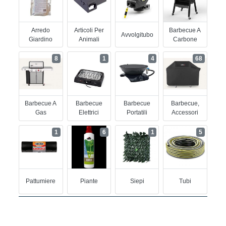
Arredo
Articoli Per
Barbecue A
Avvolgitubo
Giardino
Animali
Carbone
8
1
4
68
Barbecue A
Barbecue
Barbecue
Barbecue,
Gas
Elettrici
Portatili
Accessori
1
6
1
5
Pattumiere
Piante
Siepi
Tubi