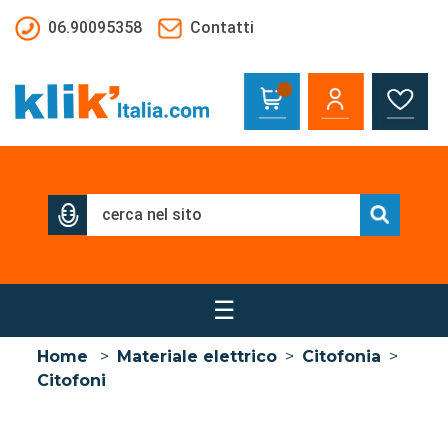
Salta al contenuto principale
06.90095358
Contatti
☰
Home
>
Materiale elettrico
>
Citofonia
>
Citofoni