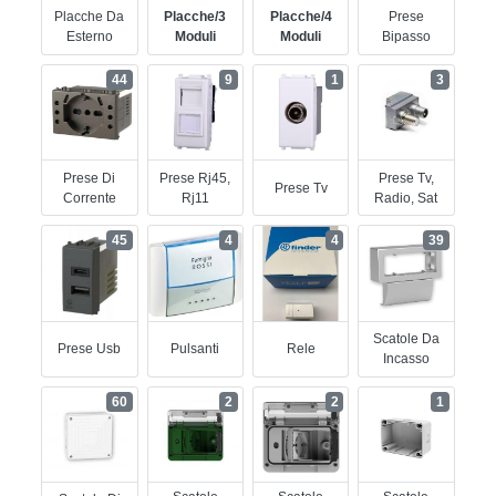
Placche Da
Placche/3
Placche/4
Prese
Esterno
Moduli
Moduli
Bipasso
44
9
1
3
Prese Di
Prese Rj45,
Prese Tv,
Prese Tv
Corrente
Rj11
Radio, Sat
45
4
4
39
Scatole Da
Prese Usb
Pulsanti
Rele
Incasso
60
2
2
1