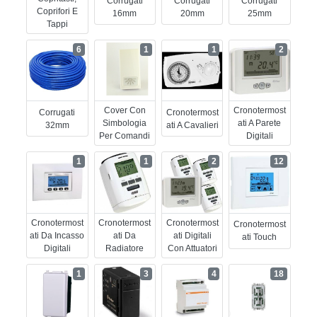
Corrugati
Corrugati
Corrugati
Coprifori E
16mm
20mm
25mm
Tappi
6
1
1
2
Cover Con
Cronotermost
Corrugati
Cronotermost
Simbologia
Ati A Parete
32mm
Ati A Cavalieri
Per Comandi
Digitali
1
1
2
12
Cronotermost
Cronotermost
Cronotermost
Cronotermost
Ati Da Incasso
Ati Da
Ati Digitali
Ati Touch
Digitali
Radiatore
Con Attuatori
1
3
4
18