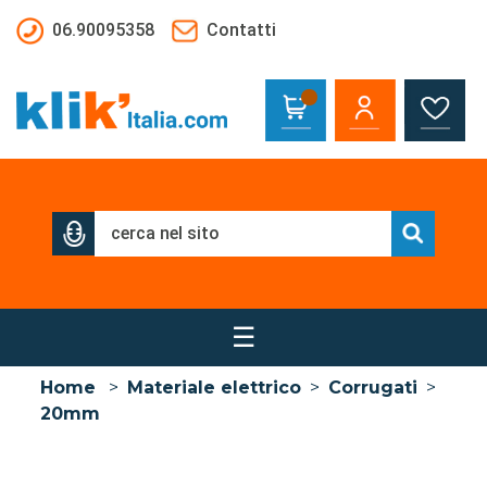
Salta al contenuto principale
06.90095358
Contatti
☰
Home
>
Materiale elettrico
>
Corrugati
>
20mm