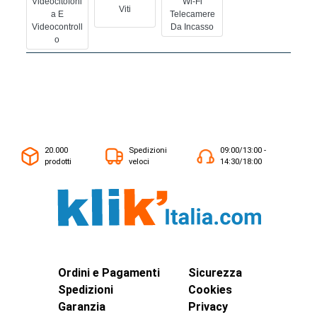
Videocitofoni
Wi-Fi
Viti
A E
Telecamere
Videocontroll
Da Incasso
O
20.000
Spedizioni
09:00/13:00 -
prodotti
veloci
14:30/18:00
Ordini e Pagamenti
Sicurezza
Spedizioni
Cookies
Garanzia
Privacy