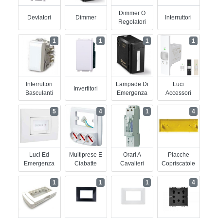
Dimmer O
Deviatori
Dimmer
Interruttori
Regolatori
1
1
1
1
Interruttori
Lampade Di
Luci
Invertitori
Basculanti
Emergenza
Accessori
5
4
1
4
Luci Ed
Multiprese E
Orari A
Placche
Emergenza
Ciabatte
Cavalieri
Copriscatole
1
1
1
4