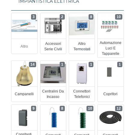
IMPIANTISTICA ELETTRICA
3
2
8
10
Automazione
Accessori
Altro
Altro
Luci E
Serie Civili
Termostati
Tapparelle
14
1
1
1
Centralini Da
Connettori
Campanelli
Coprifori
Incasso
Telefonici
9
8
10
12
Copritasti,