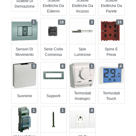
Scatole
Scatole
Scatole
Scatole Di
Elettriche Da
Elettriche Da
Elettriche Da
Derivazione
Esterno
Incasso
Parete
1
18
3
16
Sensori Di
Serie Civile
Spie
Spine E
Movimento
Connessa
Luminose
Prese
3
6
1
4
Termostati
Termostati
Suonerie
Supporti
Analogici
Touch
1
1
4