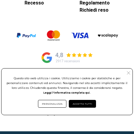
Recesso
Regolamento
Richiedi reso
Questo sito web utilizza i cookie. Utilizziamo i cookie per statistiche e per
© Elettroservice Spa - Sede Legale: Via Leonardo da Vinci, 40 -
personalizzare contenuti ed annunci. Navigando nel sito accetti implicitamente il
00015 Monterotondo Scalo (RM)
loro utilizzo. Chiudendo questa finestra, il consenso è da considerarsi negato.
Partita Iva: 01586761007 - Codice Fiscale: 06634500588 Capitale
Leggi l'informativa completa qui.
Sociale 1.600.000,00 Euro i.v. Iscritto al Registro delle Imprese di
Roma REA: RM-535144
PERSONALIZZA
ACCETTA TUTTI
Sede Operativa: Via Leonardo da Vinci, 40 - 00015 Monterotondo
Scalo (RM) - Telefono:
06.90095358