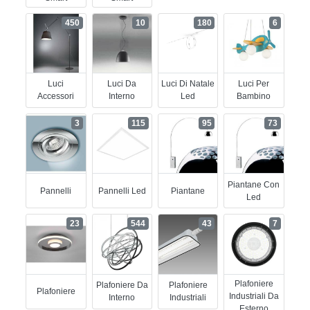
450
10
180
6
Luci
Luci Da
Luci Di Natale
Luci Per
Accessori
Interno
Led
Bambino
3
115
95
73
Piantane Con
Pannelli
Pannelli Led
Piantane
Led
23
544
43
7
Plafoniere
Plafoniere Da
Plafoniere
Plafoniere
Industriali Da
Interno
Industriali
Esterno