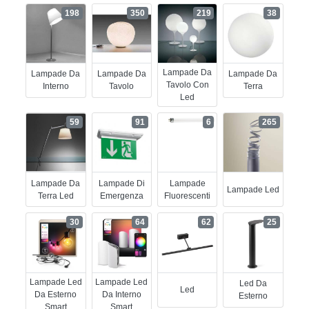
198
350
219
38
Lampade Da
Lampade Da
Lampade Da
Lampade Da
Tavolo Con
Interno
Tavolo
Terra
Led
59
91
6
265
Lampade Da
Lampade Di
Lampade
Lampade Led
Terra Led
Emergenza
Fluorescenti
30
64
62
25
Lampade Led
Lampade Led
Led Da
Led
Da Esterno
Da Interno
Esterno
Smart
Smart