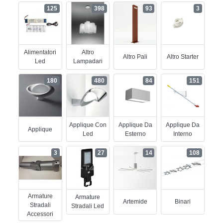
125
398
93
3
Alimentatori
Altro
Altro Pali
Altro Starter
Led
Lampadari
180
480
84
151
Applique Con
Applique Da
Applique Da
Applique
Led
Esterno
Interno
3
27
14
108
Armature
Armature
Artemide
Binari
Stradali
Stradali Led
Accessori