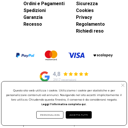
Ordini e Pagamenti
Sicurezza
Spedizioni
Cookies
Garanzia
Privacy
Recesso
Regolamento
Richiedi reso
Questo sito web utilizza i cookie. Utilizziamo i cookie per statistiche e per
personalizzare contenuti ed annunci. Navigando nel sito accetti implicitamente il
© Elettroservice Spa - Sede Legale: Via Leonardo da Vinci, 40 -
loro utilizzo. Chiudendo questa finestra, il consenso è da considerarsi negato.
00015 Monterotondo Scalo (RM)
Leggi l'informativa completa qui.
Partita Iva: 01586761007 - Codice Fiscale: 06634500588 Capitale
Sociale 1.600.000,00 Euro i.v. Iscritto al Registro delle Imprese di
PERSONALIZZA
ACCETTA TUTTI
Roma REA: RM-535144
Sede Operativa: Via Leonardo da Vinci, 40 - 00015 Monterotondo