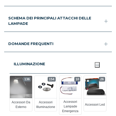
SCHEMA DEI PRINCIPALI ATTACCHI DELLE
LAMPADE
DOMANDE FREQUENTI
ILLUMINAZIONE
136
154
10
26
Accessori
Accessori Da
Accessori
Accessori Led
Lampade
Esterno
Illuminazione
Emergenza