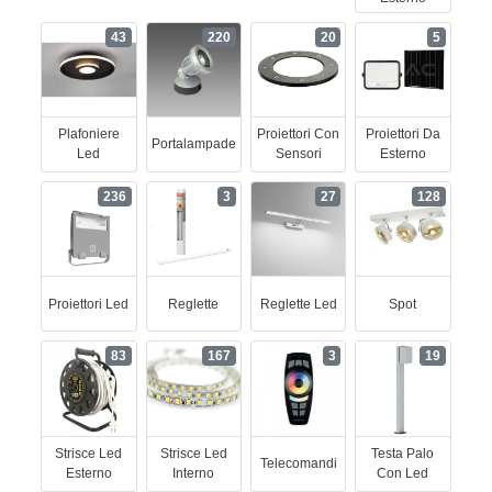
43
220
20
5
Plafoniere
Proiettori Con
Proiettori Da
Portalampade
Led
Sensori
Esterno
236
3
27
128
Proiettori Led
Reglette
Reglette Led
Spot
83
167
3
19
Strisce Led
Strisce Led
Testa Palo
Telecomandi
Esterno
Interno
Con Led