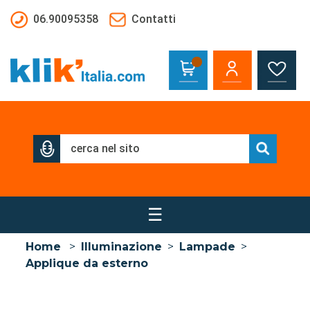
Salta al contenuto principale
06.90095358
Contatti
☰
Home
>
Illuminazione
>
Lampade
>
Applique da esterno