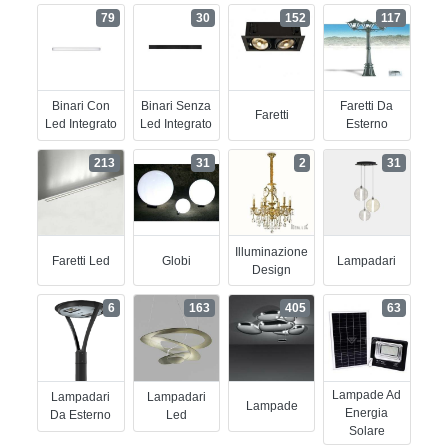
79
30
152
117
Binari Con
Binari Senza
Faretti Da
Faretti
Led Integrato
Led Integrato
Esterno
213
31
2
31
Illuminazione
Faretti Led
Globi
Lampadari
Design
6
163
405
63
Lampade Ad
Lampadari
Lampadari
Lampade
Energia
Da Esterno
Led
Solare