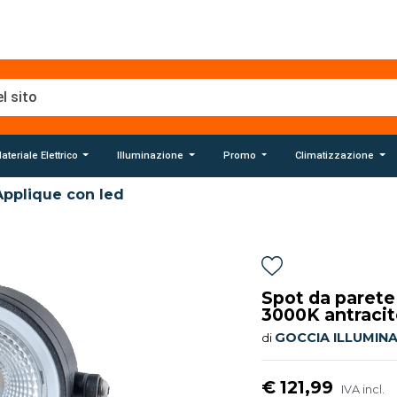
ateriale Elettrico
Illuminazione
Promo
Climatizzazione
Applique con led
Spot da parete
3000K antraci
GOCCIA ILLUMIN
di
€ 121,99
IVA incl.