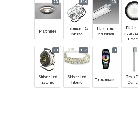
23
544
43
Plafon
Plafoniere Da
Plafoniere
Plafoniere
Industria
Interno
Industriali
Ester
83
167
3
Strisce Led
Strisce Led
Testa 
Telecomandi
Esterno
Interno
Con L