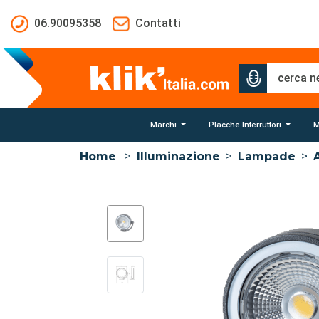
Salta al contenuto principale
06.90095358
Contatti
Marchi
Placche Interruttori
M
Home
>
Illuminazione
>
Lampade
>