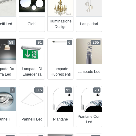
Illuminazione
etti Led
Globi
Lampadari
Design
59
91
6
265
pade Da
Lampade Di
Lampade
Lampade Led
rra Led
Emergenza
Fluorescenti
3
115
95
73
Piantane Con
nnelli
Pannelli Led
Piantane
Led