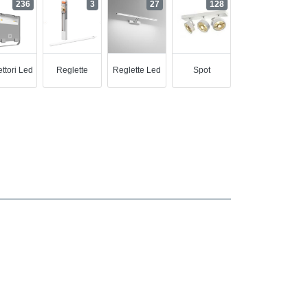
236
3
27
128
ettori Led
Reglette
Reglette Led
Spot