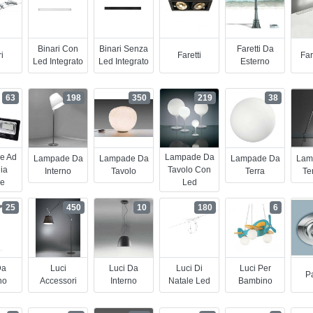
Binari Con
Binari Senza
Faretti Da
i
Faretti
Far
Led Integrato
Led Integrato
Esterno
63
198
350
219
38
e Ad
Lampade Da
Lampade Da
Lampade Da
Lampade Da
Lam
ia
Tavolo Con
Interno
Tavolo
Terra
Te
re
Led
25
450
10
180
6
Da
Luci
Luci Da
Luci Di
Luci Per
Pa
no
Accessori
Interno
Natale Led
Bambino