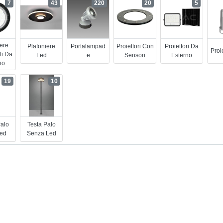
7
43
220
20
5
iere
Plafoniere
Portalampad
Proiettori Con
Proiettori Da
Proi
li Da
Led
E
Sensori
Esterno
no
19
10
Palo
Testa Palo
ed
Senza Led