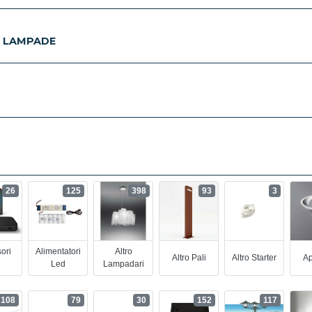
E LAMPADE
26
125
398
93
3
ori
Alimentatori
Altro
Altro Pali
Altro Starter
Ap
Led
Lampadari
108
79
30
152
117