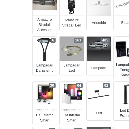
Armature
Armature
Artemide
Binar
Stradali
Stradali Led
Accessori
6
163
405
Lampad
Lampadari
Lampadari
Lampade
Energ
Da Esterno
Led
Sola
30
64
62
Lampade Led
Lampade Led
Led 
Led
Da Esterno
Da Interno
Ester
Smart
Smart