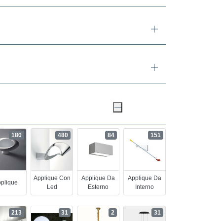
180
480
84
151
Applique Con
Applique Da
Applique Da
plique
Led
Esterno
Interno
213
31
2
31