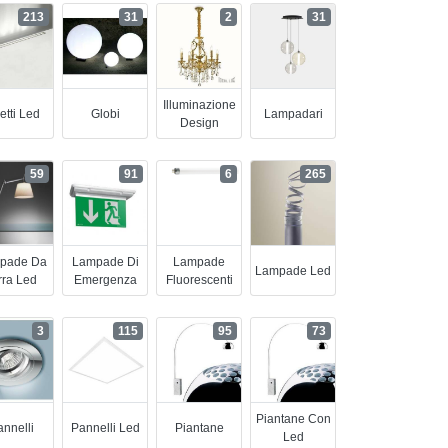
213
31
2
31
Illuminazione
etti Led
Globi
Lampadari
Design
59
91
6
265
pade Da
Lampade Di
Lampade
Lampade Led
rra Led
Emergenza
Fluorescenti
3
115
95
73
Piantane Con
nnelli
Pannelli Led
Piantane
Led