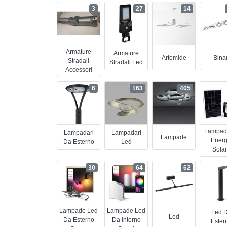
3
27
14
Armature
Armature
Artemide
Binar
Stradali
Stradali Led
Accessori
6
163
405
Lampad
Lampadari
Lampadari
Lampade
Energ
Da Esterno
Led
Sola
30
64
62
Lampade Led
Lampade Led
Led 
Led
Da Esterno
Da Interno
Ester