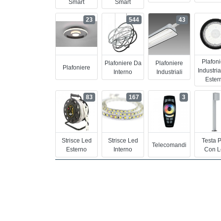
Smart
Smart
23
544
43
Plafon
Plafoniere Da
Plafoniere
Plafoniere
Industria
Interno
Industriali
Ester
83
167
3
Strisce Led
Strisce Led
Testa 
Telecomandi
Esterno
Interno
Con L