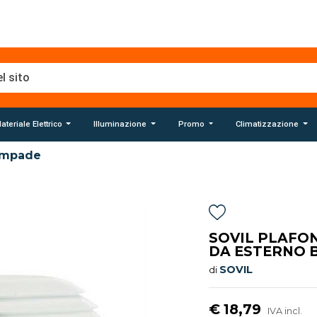
ateriale Elettrico
Illuminazione
Promo
Climatizzazione
ampade
SOVIL PLAFO
DA ESTERNO B
SOVIL
di
€ 18,79
IVA incl.