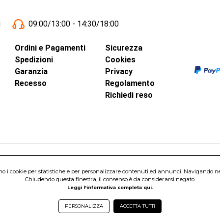
i
09:00/13:00 - 14:30/18:00
Ordini e Pagamenti
Sicurezza
Spedizioni
Cookies
Garanzia
Privacy
Recesso
Regolamento
Richiedi reso
inci, 40 - 00015 Monterotondo Scalo (RM)
amo i cookie per statistiche e per personalizzare contenuti ed annunci. Navigando nel s
Capitale Sociale 1.600.000,00 Euro i.v. Iscritto al Registro delle Imprese di 
Chiudendo questa finestra, il consenso è da considerarsi negato.
nterotondo Scalo (RM) - Telefono:
06.90095358
Leggi l'informativa completa qui.
PERSONALIZZA
ACCETTA TUTTI