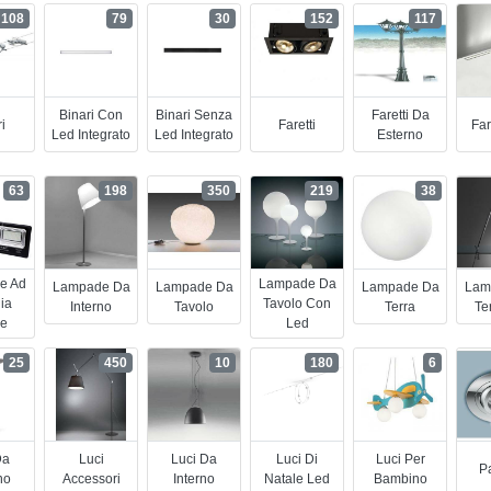
108
79
30
152
117
Binari Con
Binari Senza
Faretti Da
i
Faretti
Far
Led Integrato
Led Integrato
Esterno
63
198
350
219
38
e Ad
Lampade Da
Lampade Da
Lampade Da
Lampade Da
Lam
ia
Tavolo Con
Interno
Tavolo
Terra
Te
re
Led
25
450
10
180
6
Da
Luci
Luci Da
Luci Di
Luci Per
Pa
no
Accessori
Interno
Natale Led
Bambino