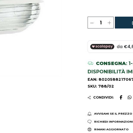
CONSEGNA
: 
DISPONIBILITÀ I
EAN: 802058821706
SKU: 788/02
CONDIVIDI:
AVVISAMI SE IL PREZZO
RICHIEDI INFORMAZION
RIMANI AGGIORNATO