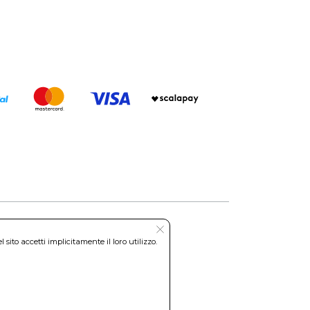
ito accetti implicitamente il loro utilizzo.
Roma REA: RM-535144