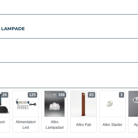
E LAMPADE
26
125
398
93
3
ori
Alimentatori
Altro
Altro Pali
Altro Starter
Ap
Led
Lampadari