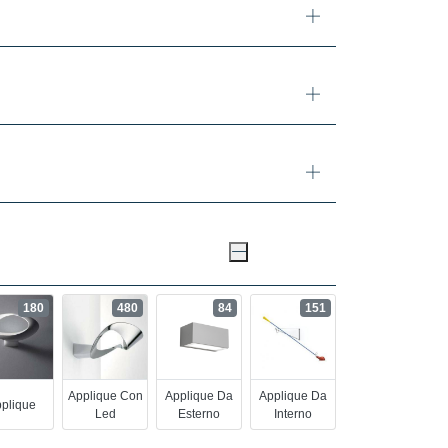
180
480
84
151
Applique Con
Applique Da
Applique Da
plique
Led
Esterno
Interno