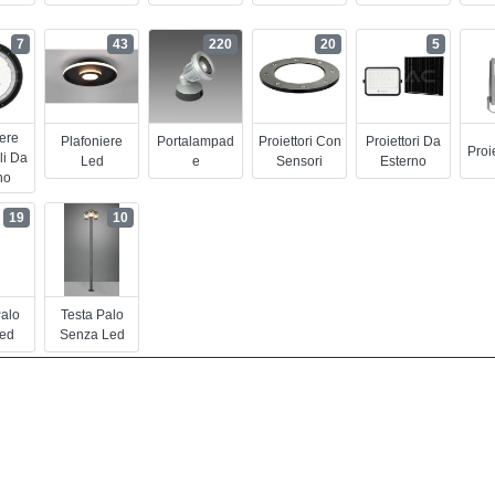
7
43
220
20
5
iere
Plafoniere
Portalampad
Proiettori Con
Proiettori Da
Proi
li Da
Led
E
Sensori
Esterno
no
19
10
Palo
Testa Palo
ed
Senza Led