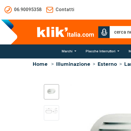
Salta al contenuto principale
06.90095358
Contatti
Marchi
Placche Interruttori
M
Home
>
Illuminazione
>
Esterno
>
L