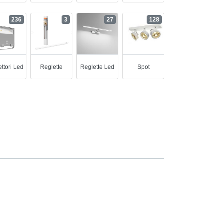
236
3
27
128
ettori Led
Reglette
Reglette Led
Spot