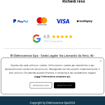
Richiedi reso
© Elettroservice Spa - Sede Legale: Via Leonardo da Vinci, 40 -
00015 Monterotondo Scalo (RM)
Partita Iva: 01586761007 - Codice Fiscale: 06634500588 Capitale
Questo sito web utilizza i cookie. Utilizziamo i cookie per statistiche e per
Sociale 1.600.000,00 Euro i.v. Iscritto al Registro delle Imprese di
personalizzare contenuti ed annunci. Navigando nel sito accetti implicitamente il
loro utilizzo. Chiudendo questa finestra, il consenso è da considerarsi negato.
Roma REA: RM-535144
Leggi l'informativa completa qui.
Sede Operativa: Via Leonardo da Vinci, 40 - 00015 Monterotondo
Scalo (RM) - Telefono:
06.90095358
PERSONALIZZA
ACCETTA TUTTI
Copyright by Elettroservice Spa
2026