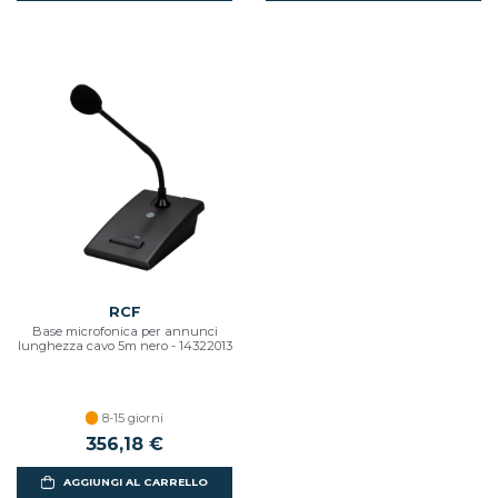
RCF
Base microfonica per annunci
lunghezza cavo 5m nero - 14322013
8-15 giorni
356,18 €
AGGIUNGI AL CARRELLO