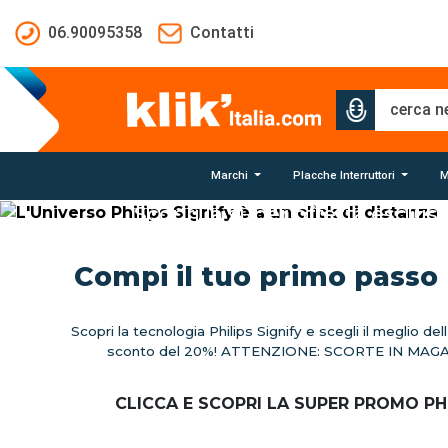
Salta al contenuto principale
06.90095358
Contatti
L'Universo Philip
è a un click di d
Marchi
Placche Interruttori
M
Scopri la super offerta esclusiva
Valida solo fino al 30 Settemb
Compi il tuo primo passo 
SCOPRI L’OFFERTA ESCLUSIVA PHILIPS “SI
Scopri la tecnologia Philips Signify e scegli il meglio de
sconto del 20%! ATTENZIONE: SCORTE IN MAG
CLICCA E SCOPRI LA SUPER PROMO PHI