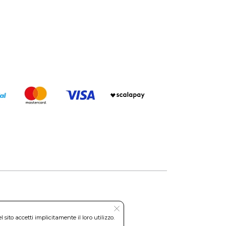
rta scade il 30 settembre, ma i
etro: Scegli Philips Signify al
ti potrebbero esaurirsi prima.
settembre.
erca
ma
I ALLA SUPER PROMO A TEMPO LIMITATO
Roma REA: RM-535144
ito accetti implicitamente il loro utilizzo.