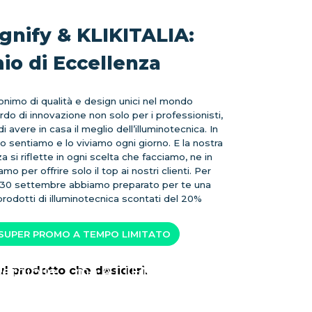
ignify & KLIKITALIA:
io di Eccellenza
nonimo di qualità e design unici nel mondo
ardo di innovazione non solo per i professionisti,
 avere in casa il meglio dell’illuminotecnica. In
o sentiamo e lo viviamo ogni giorno. E la nostra
a si riflette in ogni scelta che facciamo, ne in
o per offrire solo il top ai nostri clienti. Per
… Senti il ​​ticchettio?
 30 settembre abbiamo preparato per te una
o che passa qualcuno
 prodotti di illuminotecnica scontati del 20%
bbe aver già cliccato
prodotto che desideri.
 SUPER PROMO A TEMPO LIMITATO
n
INIZIA ORA:
nify
i KLIKITALIA abbiamo preparato
BLOG
endo
erdibile … ma ATTENZIONE: le
tua occasione di avere il meglio
 che hai sempre voluto sapere
ad un prezzo scontato potrebbe
o risolvere ogni tuo dubbio per
gni