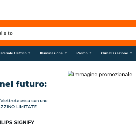
s Signify
istanza
ateriale Elettrico
Illuminazione
Promo
Climatizzazione
 per i clienti KlikItalia
re
nel futuro:
GNIFY”
ll’elettrotecnica con uno
AZZINO LIMITATE
LIPS SIGNIFY