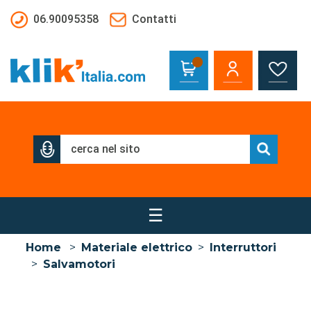
Salta al contenuto principale
06.90095358
Contatti
☰
Home
>
Materiale elettrico
>
Interruttori
>
Salvamotori