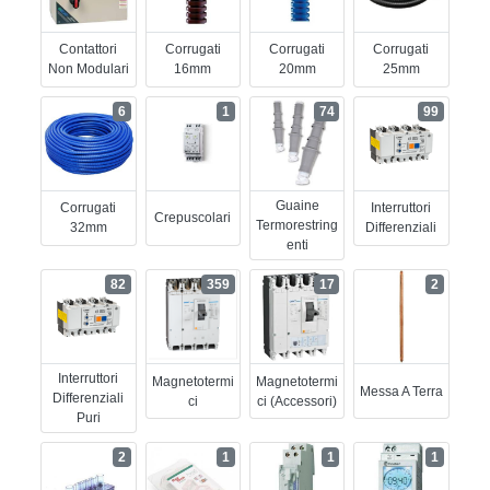
Contattori
Corrugati
Corrugati
Corrugati
Non Modulari
16mm
20mm
25mm
6
1
74
99
Guaine
Corrugati
Interruttori
Crepuscolari
Termorestring
32mm
Differenziali
Enti
82
359
17
2
Interruttori
Magnetotermi
Magnetotermi
Messa A Terra
Differenziali
Ci
Ci (accessori)
Puri
2
1
1
1