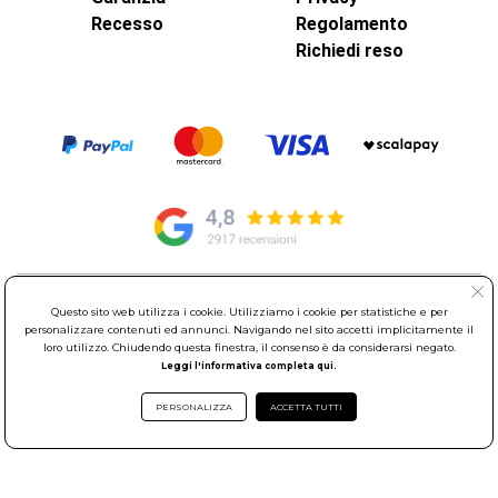
Recesso
Regolamento
Richiedi reso
© Elettroservice Spa - Sede Legale: Via Leonardo da Vinci, 40 -
Questo sito web utilizza i cookie. Utilizziamo i cookie per statistiche e per
00015 Monterotondo Scalo (RM)
personalizzare contenuti ed annunci. Navigando nel sito accetti implicitamente il
loro utilizzo. Chiudendo questa finestra, il consenso è da considerarsi negato.
Partita Iva: 01586761007 - Codice Fiscale: 06634500588 Capitale
Leggi l'informativa completa qui.
Sociale 1.600.000,00 Euro i.v. Iscritto al Registro delle Imprese di
Roma REA: RM-535144
PERSONALIZZA
ACCETTA TUTTI
Sede Operativa: Via Leonardo da Vinci, 40 - 00015 Monterotondo
Scalo (RM) - Telefono:
06.90095358