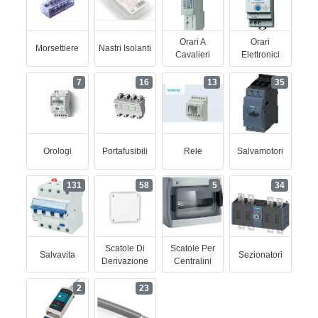
Orari A
Orari
Morsettiere
Nastri Isolanti
Cavalieri
Elettronici
7
16
13
35
Orologi
Portafusibili
Rele
Salvamotori
131
58
5
34
Scatole Di
Scatole Per
Salvavita
Sezionatori
Derivazione
Centralini
2
23