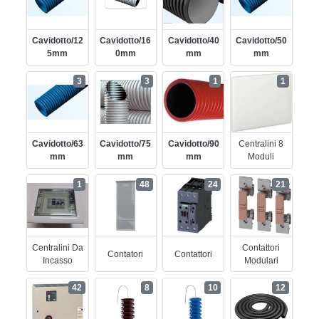
Cavidotto/12
Cavidotto/16
Cavidotto/40
Cavidotto/50
5mm
0mm
Mm
Mm
3
3
1
1
Cavidotto/63
Cavidotto/75
Cavidotto/90
Centralini 8
Mm
Mm
Mm
Moduli
1
48
24
21
Centralini Da
Contattori
Contatori
Contattori
Incasso
Modulari
42
8
10
12