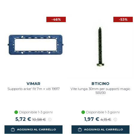
-46%
-53%
VIMAR
BTICINO
Supporto arke' fit 7m + viti 19917
Vite lunga 30mm per supporti magic
500/00
Disponibile 1-3 giorni
Disponibile 1-3 giorni
5,72 €
1,97 €
10,58 €
4,15 €
AGGIUNGI AL CARRELLO
AGGIUNGI AL CARRELLO