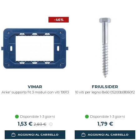
-46%
VIMAR
FRIULSIDER
Arke' supporto fit 3 moduli con viti 19913
10 viti per legno 8x60 05200b08060f2
Disponibile 1-3 giorni
Disponibile 1-3 giorni
1,53 €
1,79 €
2,83 €
AGGIUNGI AL CARRELLO
AGGIUNGI AL CARRELLO