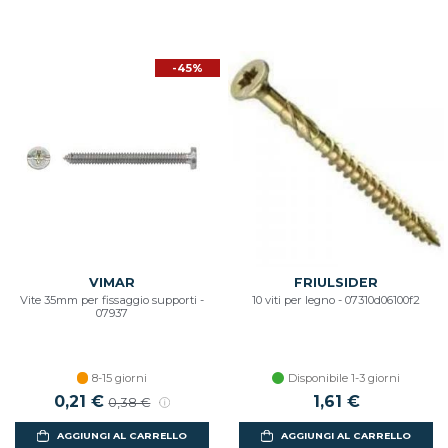
-45%
VIMAR
FRIULSIDER
Vite 35mm per fissaggio supporti -
10 viti per legno - 07310d06100f2
07937
8-15 giorni
Disponibile 1-3 giorni
0,21 €
1,61 €
0,38 €
AGGIUNGI AL CARRELLO
AGGIUNGI AL CARRELLO