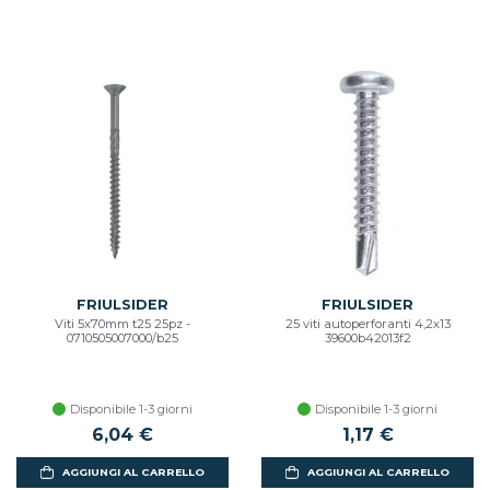
FRIULSIDER
FRIULSIDER
Viti 5x70mm t25 25pz -
25 viti autoperforanti 4,2x13
0710505007000/b25
39600b42013f2
Disponibile 1-3 giorni
Disponibile 1-3 giorni
6,04 €
1,17 €
AGGIUNGI AL CARRELLO
AGGIUNGI AL CARRELLO