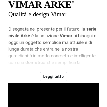
VIMAR ARKE'
Qualità e design Vimar
Disegnata nel presente per il futuro, la
serie
civile Arké
è la soluzione
Vimar
ai bisogni di
oggi: un oggetto semplice ma attuale e di
lunga durata che entra nella nostra
quotidianità in modo concreto e intelligente
con una
domotica
che semplifica la
gestione della casa
ottimizzandone i
consumi
.
Leggi tutto
Tre varianti di
tasti
e
comandi
: l’eleganza
naturale del
grigio antracite
, la sobrietà
luminosa del
bianco
e la forte identità di
Metal
. Arké può vestire i colori che meglio si