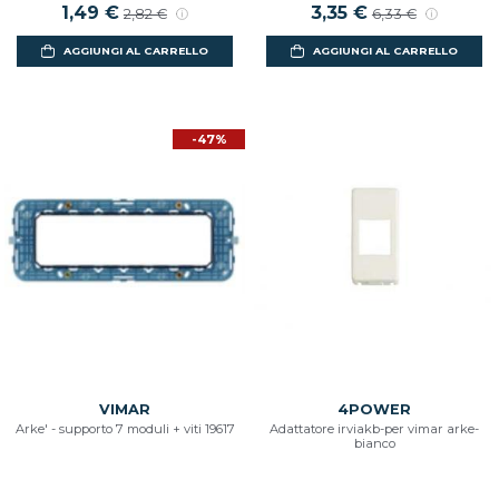
Prezzo scontato
1,49 €
Prezzo di listino
Prezzo scontato
3,35 €
Prezzo di listino
2,82 €
6,33 €
AGGIUNGI AL CARRELLO
AGGIUNGI AL CARRELLO
-47%
VIMAR
4POWER
Arke' - supporto 7 moduli + viti 19617
Adattatore irviakb-per vimar arke-
bianco