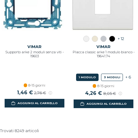
+ 12
VIMAR
VIMAR
Supporto arke 2 moduli senza viti -
Placca classic arke 1 modulo bianco -
19603
19641.74
+ 6
1 MODULO
3 MODULI
8-15 giorni
8-15 giorni
Prezzo scontato
1,46 €
Prezzo di listino
Prezzo scontato
4,26 €
Prezzo di listino
2,76 €
8,05 €
AGGIUNGI AL CARRELLO
AGGIUNGI AL CARRELLO
Trovati 8249 articoli