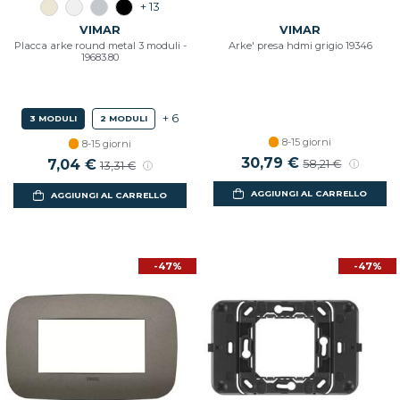
+ 13
VIMAR
VIMAR
Placca arke round metal 3 moduli -
Arke' presa hdmi grigio 19346
19683.80
+ 6
3 MODULI
2 MODULI
8-15 giorni
8-15 giorni
Prezzo scontato
30,79 €
Prezzo di listin
Prezzo scontato
7,04 €
Prezzo di listino
58,21 €
13,31 €
AGGIUNGI AL CARRELLO
AGGIUNGI AL CARRELLO
-47%
-47%