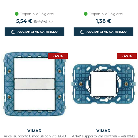
Disponibile 1-3 giorni
Disponibile 1-3 giorni
Prezzo scontato
5,54 €
Prezzo di listino
1,38 €
10,47 €
AGGIUNGI AL CARRELLO
AGGIUNGI AL CARRELLO
-47%
-47%
VIMAR
VIMAR
Arke' supporto 8 moduli con viti 19618
Arke' supporto 2m centrali + viti 19612