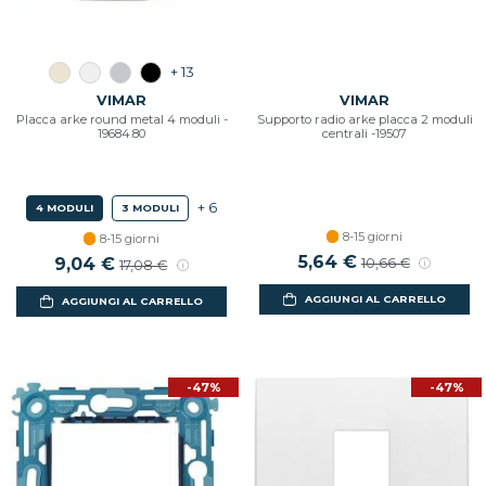
+ 13
VIMAR
VIMAR
Placca arke round metal 4 moduli -
Supporto radio arke placca 2 moduli
19684.80
centrali -19507
+ 6
4 MODULI
3 MODULI
8-15 giorni
8-15 giorni
Prezzo scontato
5,64 €
Prezzo di listino
Prezzo scontato
9,04 €
Prezzo di listino
10,66 €
17,08 €
AGGIUNGI AL CARRELLO
AGGIUNGI AL CARRELLO
-47%
-47%