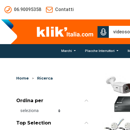
Salta al contenuto principale
06.90095358
Contatti
Marchi
Placche Interruttori
M
Home
>
Ricerca
Ordina per
Ordina per
Top Selection