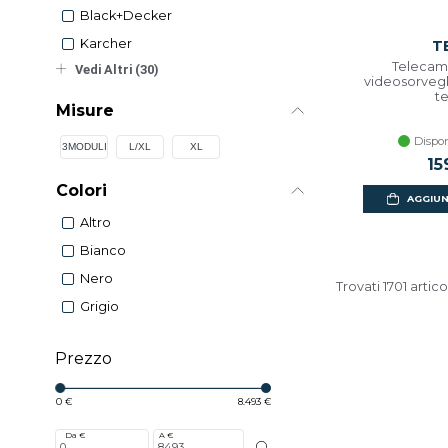
Black+decker
Karcher
T
Telecam
Vedi Altri (30)
videosorvegl
t
Misure
Dispon
3MODULI
L/XL
XL
15
Colori
AGGIUN
Altro
Bianco
Nero
Trovati 1701 artico
Grigio
Prezzo
0 €
8.493 €
Da €
A €