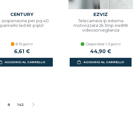
CENTURY
EZVIZ
t sospensione per pq-40
Telecamera ip esterna
pannello led kit-pq40
motorizzata 2k 3mp ine818
videosorveglianza
8-15 giorni
Disponibile 1-3 giorni
6,61 €
44,90 €
AGGIUNGI AL CARRELLO
AGGIUNGI AL CARRELLO
7
8
142