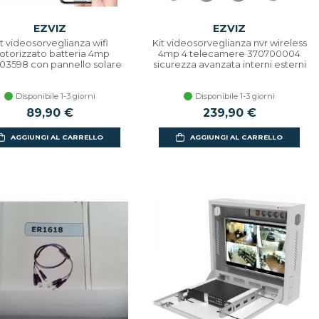
EZVIZ
EZVIZ
it videosorveglianza wifi
Kit videosorveglianza nvr wireless
torizzato batteria 4mp
4mp 4 telecamere 370700004
03598 con pannello solare
sicurezza avanzata interni esterni
Disponibile 1-3 giorni
Disponibile 1-3 giorni
89,90 €
239,90 €
AGGIUNGI AL CARRELLO
AGGIUNGI AL CARRELLO