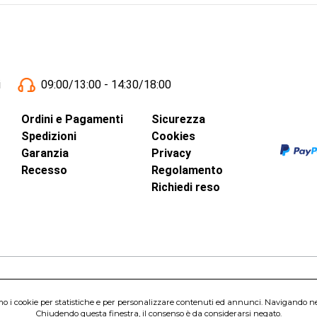
i
09:00/13:00 - 14:30/18:00
Ordini e Pagamenti
Sicurezza
Spedizioni
Cookies
Garanzia
Privacy
Recesso
Regolamento
Richiedi reso
inci, 40 - 00015 Monterotondo Scalo (RM)
amo i cookie per statistiche e per personalizzare contenuti ed annunci. Navigando nel s
Capitale Sociale 1.600.000,00 Euro i.v. Iscritto al Registro delle Imprese di 
Chiudendo questa finestra, il consenso è da considerarsi negato.