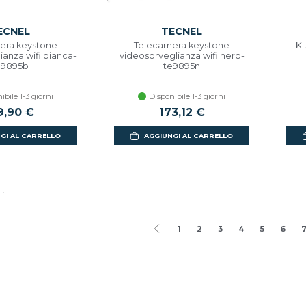
ECNEL
TECNEL
era keystone
Telecamera keystone
Ki
ianza wifi bianca-
videosorveglianza wifi nero-
e9895b
te9895n
ibile 1-3 giorni
Disponibile 1-3 giorni
9,90 €
173,12 €
GI AL CARRELLO
AGGIUNGI AL CARRELLO
li
1
2
3
4
5
6