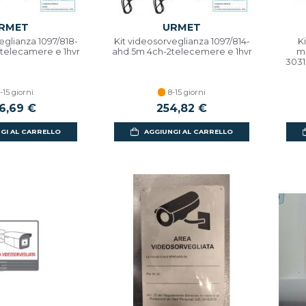
RMET
URMET
eglianza 1097/818-
Kit videosorveglianza 1097/814-
K
telecamere e 1hvr
ahd 5m 4ch-2telecemere e 1hvr
mo
3031
-15 giorni
8-15 giorni
6,69 €
254,82 €
GI AL CARRELLO
AGGIUNGI AL CARRELLO