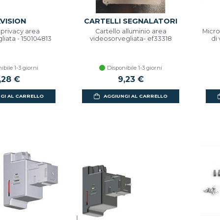
KVISION
CARTELLI SEGNALATORI
 privacy area
Cartello alluminio area
Micro
liata - 150104813
videosorvegliata- ef33318
di
ibile 1-3 giorni
Disponibile 1-3 giorni
,28 €
9,23 €
GI AL CARRELLO
AGGIUNGI AL CARRELLO