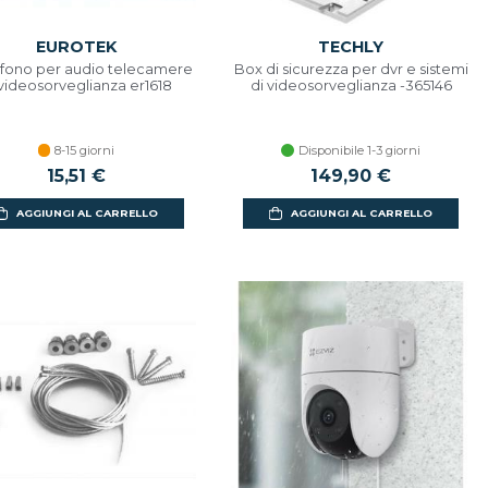
EUROTEK
TECHLY
fono per audio telecamere
Box di sicurezza per dvr e sistemi
 videosorveglianza er1618
di videosorveglianza -365146
8-15 giorni
Disponibile 1-3 giorni
15,51 €
149,90 €
AGGIUNGI AL CARRELLO
AGGIUNGI AL CARRELLO