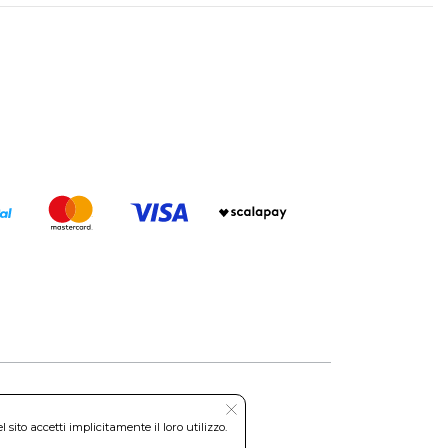
ito accetti implicitamente il loro utilizzo.
Roma REA: RM-535144