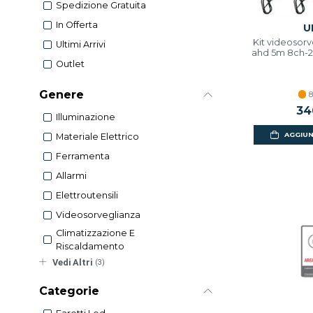
Spedizione Gratuita
In Offerta
U
Kit videosorv
Ultimi Arrivi
ahd 5m 8ch-2
Outlet
Genere
8
34
Illuminazione
AGGIUN
Materiale Elettrico
Ferramenta
Allarmi
Elettroutensili
Videosorveglianza
Climatizzazione E
Riscaldamento
Vedi Altri
(3)
Categorie