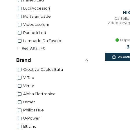
Faretti Led
Luci Accessori
HI
Portalampade
Cartello
videosorveg
Videocitofoni
Pannelli Led
Dispon
Lampade Da Tavolo
3
Vedi Altri
(24)
AGGIUN
Brand
Creative-Cables Italia
V-Tac
Vimar
Alpha Elettronica
Urmet
Philips Hue
U-Power
Bticino