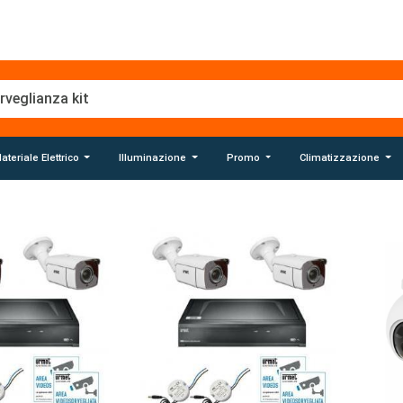
ateriale Elettrico
Illuminazione
Promo
Climatizzazione