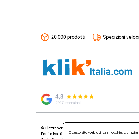
20.000 prodotti
Spedizioni veloc
© Elettroservice Spa - Sede Legale: Via Leonardo da V
Questo sito web utilizza i cookie. Utilizzi
Partita Iva: 01586761007 - Codice Fiscale: 06634500588 