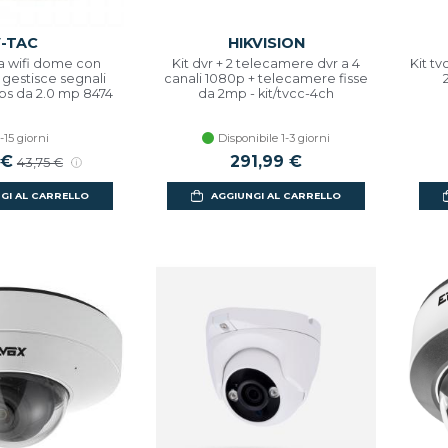
-TAC
HIKVISION
 wifi dome con
Kit dvr + 2 telecamere dvr a 4
Kit t
 gestisce segnali
canali 1080p + telecamere fisse
vbs da 2.0 mp 8474
da 2mp - kit/tvcc-4ch
-15 giorni
Disponibile 1-3 giorni
scontato
 €
Prezzo di listino
291,99 €
43,75 €
GI AL CARRELLO
AGGIUNGI AL CARRELLO