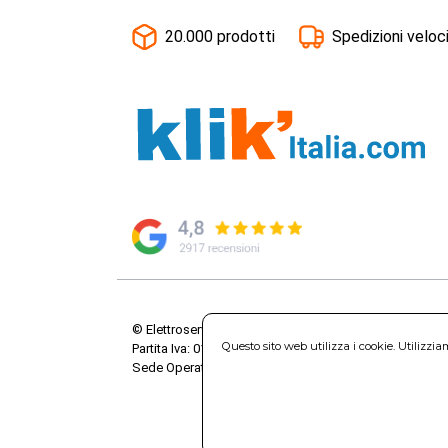
20.000 prodotti
Spedizioni veloc
© Elettroservice Spa - Sede Legale: Via Leonardo da V
Questo sito web utilizza i cookie. Utilizzi
Partita Iva: 01586761007 - Codice Fiscale: 06634500588 
Sede Operativa: Via Leonardo da Vinci, 40 - 00015 Mo