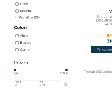
Gree
Mantra
V
Telecame
Vedi Altri (30)
3296x1856
462
Colori
8
Altro
31
Bianco
Camel
AGGIUN
Prezzo
Trovati 360 artico
0 €
2.175 €
Da €
A €