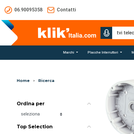
Salta al contenuto principale
06.90095358
Contatti
Marchi
Placche Interruttori
M
Home
>
Ricerca
Ordina per
Ordina per
Top Selection