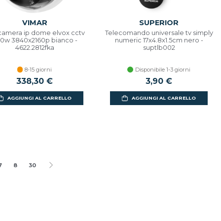
VIMAR
SUPERIOR
camera ip dome elvox cctv
Telecomando universale tv simply
0w 3840x2160p bianco -
numeric 17x4.8x1.5cm nero -
4622.2812fka
suptlb002
8-15 giorni
Disponibile 1-3 giorni
338,30 €
3,90 €
AGGIUNGI AL CARRELLO
AGGIUNGI AL CARRELLO
7
8
30