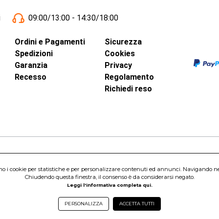
i
09:00/13:00 - 14:30/18:00
Ordini e Pagamenti
Sicurezza
Spedizioni
Cookies
Garanzia
Privacy
Recesso
Regolamento
Richiedi reso
inci, 40 - 00015 Monterotondo Scalo (RM)
amo i cookie per statistiche e per personalizzare contenuti ed annunci. Navigando nel s
Capitale Sociale 1.600.000,00 Euro i.v. Iscritto al Registro delle Imprese di 
Chiudendo questa finestra, il consenso è da considerarsi negato.
nterotondo Scalo (RM) - Telefono:
06.90095358
Leggi l'informativa completa qui.
PERSONALIZZA
ACCETTA TUTTI