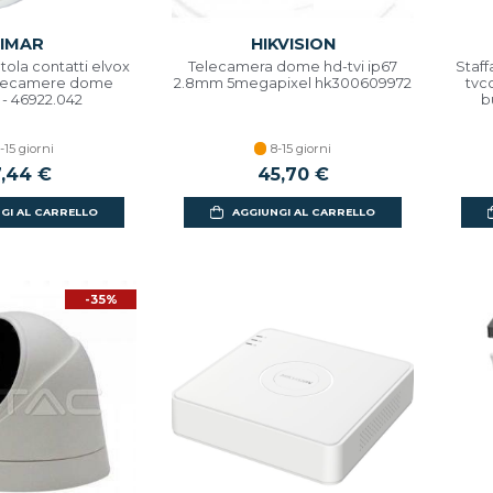
IMAR
HIKVISION
tola contatti elvox
Telecamera dome hd-tvi ip67
Staff
elecamere dome
2.8mm 5megapixel hk300609972
tvc
 - 46922.042
b
-15 giorni
8-15 giorni
,44 €
45,70 €
GI AL CARRELLO
AGGIUNGI AL CARRELLO
-35%