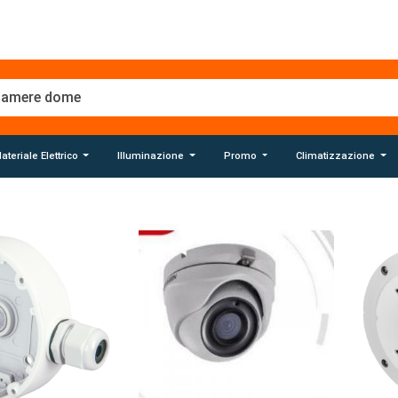
ateriale Elettrico
Illuminazione
Promo
Climatizzazione