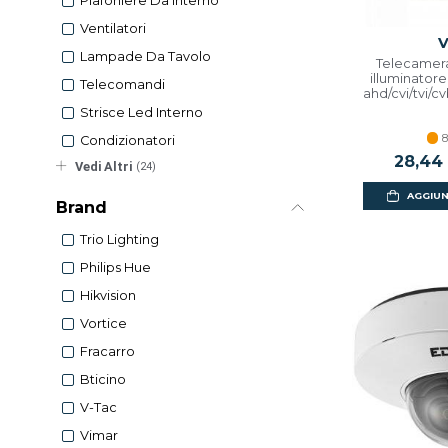
Plafoniere Da Interno
Ventilatori
V
Lampade Da Tavolo
Telecamera
illuminatore
Telecomandi
ahd/cvi/tvi/c
Strisce Led Interno
8
Condizionatori
Prezzo 
28,44
Vedi Altri
(24)
AGGIUN
Brand
Trio Lighting
Philips Hue
Hikvision
Vortice
Fracarro
Bticino
V-Tac
Vimar