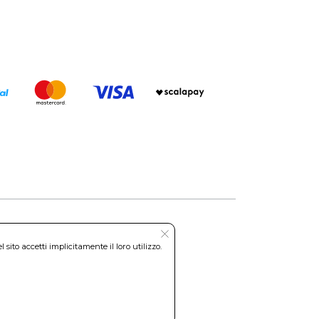
ito accetti implicitamente il loro utilizzo.
Roma REA: RM-535144