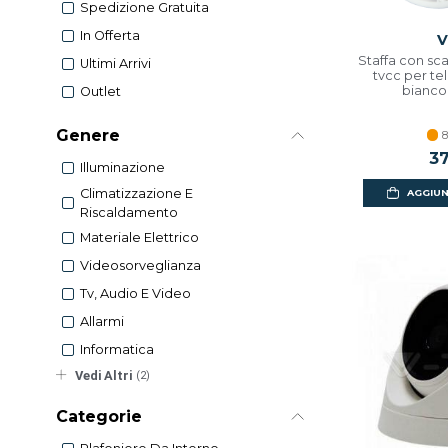
Spedizione Gratuita
In Offerta
V
Staffa con sca
Ultimi Arrivi
tvcc per t
bianco
Outlet
Genere
8
37
Illuminazione
Climatizzazione E
AGGIUN
Riscaldamento
Materiale Elettrico
Videosorveglianza
Tv, Audio E Video
Allarmi
Informatica
Vedi Altri
(2)
Categorie