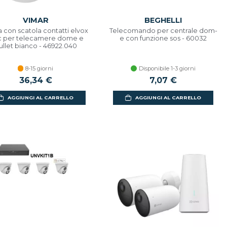
VIMAR
BEGHELLI
a con scatola contatti elvox
Telecomando per centrale dom-
c per telecamere dome e
e con funzione sos - 60032
ullet bianco - 46922.040
8-15 giorni
Disponibile 1-3 giorni
36,34 €
7,07 €
AGGIUNGI AL CARRELLO
AGGIUNGI AL CARRELLO