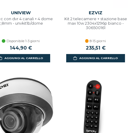
UNIVIEW
EZVIZ
vcc con dvr 4 canali + 4 dome
Kit 2 telecamere + stazione base
2,8mm - unvkit1b/dome
max 10w 2304x1296p bianco -
306500161
Disponibile 1-3 giorni
8-15 giorni
144,90 €
235,51 €
AGGIUNGI AL CARRELLO
AGGIUNGI AL CARRELLO