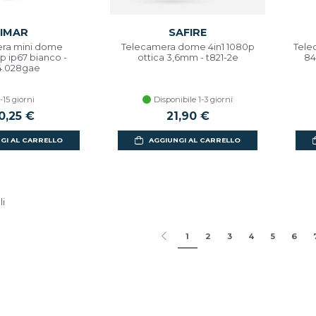
IMAR
SAFIRE
ra mini dome
Telecamera dome 4in1 1080p
Tele
p ip67 bianco -
ottica 3,6mm - t821-2e
84
4.028gae
-15 giorni
Disponibile 1-3 giorni
0,25 €
21,90 €
GI AL CARRELLO
AGGIUNGI AL CARRELLO
li
1
2
3
4
5
6