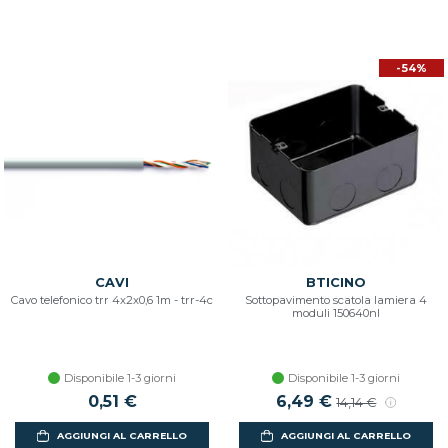
-54%
CAVI
BTICINO
Cavo telefonico trr 4x2x0,6 1m - trr-4c
Sottopavimento scatola lamiera 4
moduli 150640nl
Disponibile 1-3 giorni
Disponibile 1-3 giorni
0,51 €
Prezzo scontato
6,49 €
Prezzo di listin
14,14 €
AGGIUNGI AL CARRELLO
AGGIUNGI AL CARRELLO