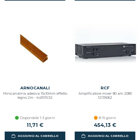
ARNOCANALI
RCF
Minicanalina adesiva 15x10mm effetto
Amplificatore mixer 80 am 2080
legno 2m - lcd1015.52
12135062
Disponibile 1-3 giorni
8-15 giorni
11,71 €
454,13 €
AGGIUNGI AL CARRELLO
AGGIUNGI AL CARRELLO